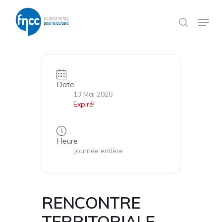
Skip
Panneau de gestion des cookies
to
Menu
search
main
content
Date
13 Mai 2026
Expiré!
Heure
Journée entière
RENCONTRE
TERRITORIALE