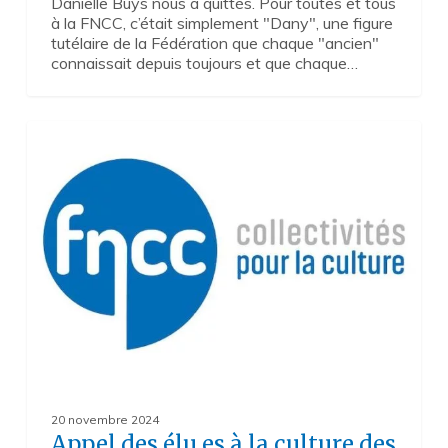
Danielle Buys nous a quittés. Pour toutes et tous
à la FNCC, c’était simplement "Dany", une figure
tutélaire de la Fédération que chaque "ancien"
connaissait depuis toujours et que chaque…
Appel
2
des
élu.es
à
la
culture
des
collectivités
territoriales
en
réaction
au
PLF
2025
20 novembre 2024
Appel des élu.es à la culture des