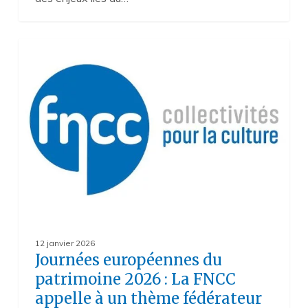
Journées
4
européennes
du
patrimoine
2026
:
La
FNCC
appelle
à
un
thème
fédérateur
pour
les
12 janvier 2026
collectivités
Journées européennes du
territoriales
patrimoine 2026 : La FNCC
appelle à un thème fédérateur