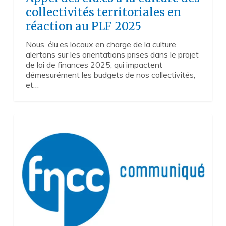
collectivités territoriales en
réaction au PLF 2025
Nous, élu.es locaux en charge de la culture,
alertons sur les orientations prises dans le projet
de loi de finances 2025, qui impactent
démesurément les budgets de nos collectivités,
et…
Elections
0
européennes :
le
moment
de
se
mobiliser
pour
l’Europe
culturelle