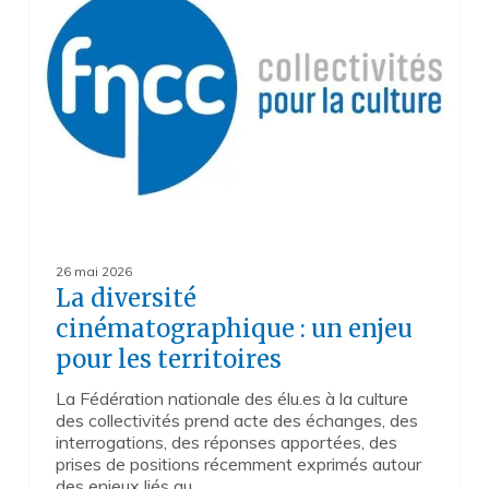
:
un
enjeu
pour
les
territoires
26 mai 2026
La diversité
cinématographique : un enjeu
pour les territoires
La Fédération nationale des élu.es à la culture
des collectivités prend acte des échanges, des
interrogations, des réponses apportées, des
prises de positions récemment exprimés autour
des enjeux liés au…