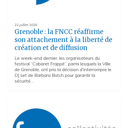
création
et
de
diffusion
22 juillet 2026
Grenoble : la FNCC réaffirme
son attachement à la liberté de
création et de diffusion
Le week-end dernier, les organisateurs du
festival “Cabaret Frappé”, parmi lesquels la Ville
de Grenoble, ont pris la décision d'interrompre le
DJ set de Barbara Butch pour garantir la
sécurité…
Communiqué
5
des
Journées
d’Avignon
2026