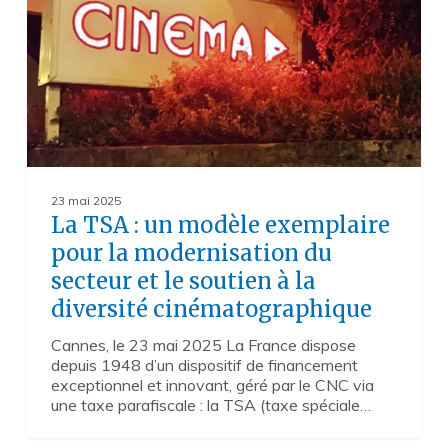
exemplaire
pour
la
modernisation
du
secteur
et
le
soutien
à
23 mai 2025
la
La TSA : un modèle exemplaire
diversité
pour la modernisation du
cinématographique
secteur et le soutien à la
diversité cinématographique
Cannes, le 23 mai 2025 La France dispose
depuis 1948 d’un dispositif de financement
exceptionnel et innovant, géré par le CNC via
une taxe parafiscale : la TSA (taxe spéciale…