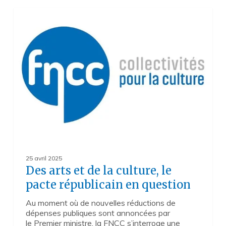
Des
2
arts
et
de
la
culture,
le
pacte
républicain
en
question
25 avril 2025
Des arts et de la culture, le
pacte républicain en question
Au moment où de nouvelles réductions de
dépenses publiques sont annoncées par
le Premier ministre, la FNCC s’interroge une