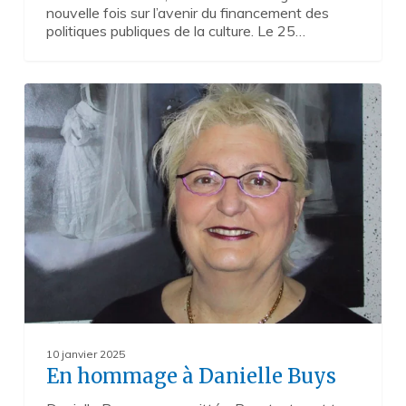
nouvelle fois sur l’avenir du financement des
politiques publiques de la culture. Le 25…
En
0
hommage
à
Danielle
Buys
10 janvier 2025
En hommage à Danielle Buys