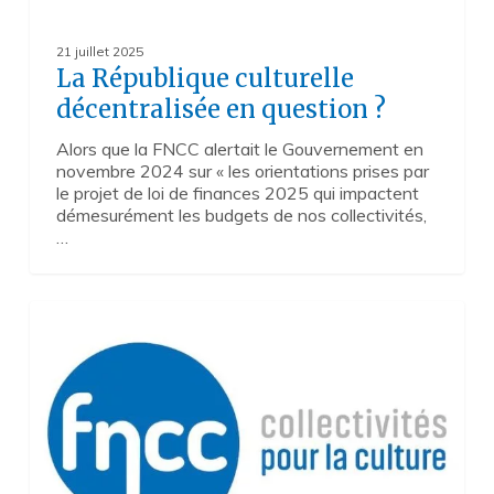
21 juillet 2025
La République culturelle
décentralisée en question ?
Alors que la FNCC alertait le Gouvernement en
novembre 2024 sur « les orientations prises par
le projet de loi de finances 2025 qui impactent
démesurément les budgets de nos collectivités,
…
Conservatoires
2
:
la
FNCC
dénonce
la
baisse
des
crédits