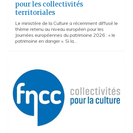
pour les collectivités
territoriales
Le ministère de la Culture a récemment diffusé le
thème retenu au niveau européen pour les
Journées européennes du patrimoine 2026 : « le
patrimoine en danger ». Si la…
La
3
République
culturelle
décentralisée
en
question
?