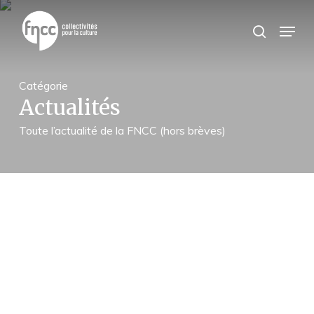
Skip
Panneau de gestion des cookies
to
Menu
search
main
content
Catégorie
Actualités
Toute l’actualité de la FNCC (hors brèves)
Les
formations
de
la
FNCC