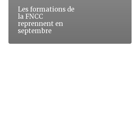
Les formations de
la FNCC
reprennent en
septembre
Grenoble
:
la
FNCC
réaffirme
son
attachement
à
la
liberté
de
création
et
de
diffusion