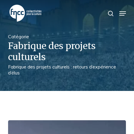
Skip
Panneau de gestion des cookies
to
Menu
search
main
content
Catégorie
Fabrique des projets
culturels
Fabrique des projets culturels : retours d’expérience
d’élus
Construire
un