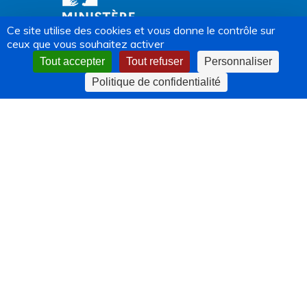
Ce site utilise des cookies et vous donne le contrôle sur
ceux que vous souhaitez activer
Tout accepter
Tout refuser
Personnaliser
Politique de confidentialité
Devenir Adhérent
Newsletter FNCC
facebook
vimeo
linkedin
© 2004-2026 FNCC | Tous droits
instagram
phone
email
réservés |
Mentions légales
|
Politique de confidentialité