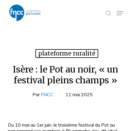
Skip
Panneau de gestion des cookies
to
Menu
search
main
content
plateforme ruralité
Isère : le Pot au noir, « un
festival pleins champs »
Par
FNCC
11 mai 2025
Du 10 mai au 1er juin, le troisième festival du Pot au
noir reprend ses quartiers à Rivoiranche, lieu-dit situé