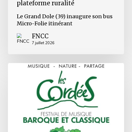
plateforme ruralité
Le Grand Dole (39) inaugure son bus
Micro-Folie itinérant
FNCC
7 juillet 2026
Rochefort-
Montagne
(63)
:
un
nouveau
festival
de
musique
classique
au
cœur