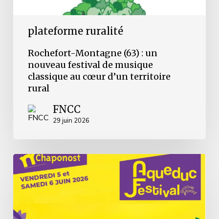
d’un
territoire
rural
plateforme ruralité
Rochefort-Montagne (63) : un
nouveau festival de musique
classique au cœur d’un territoire
rural
FNCC
29 juin 2026
Une
seconde
édition
pour
l’Aqueduc
Festival
à