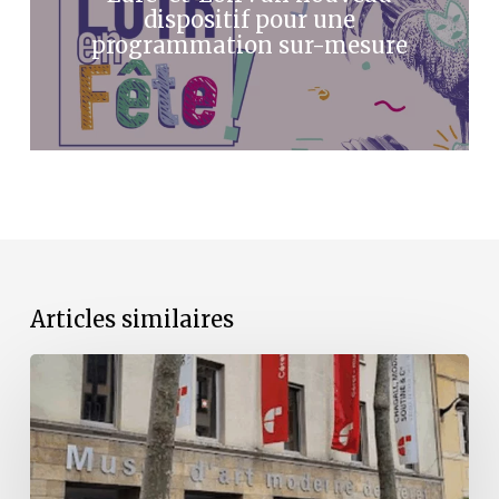
dispositif pour une
programmation sur-mesure
Articles similaires
Publication
d’un
guide
des
musées
ruraux
par