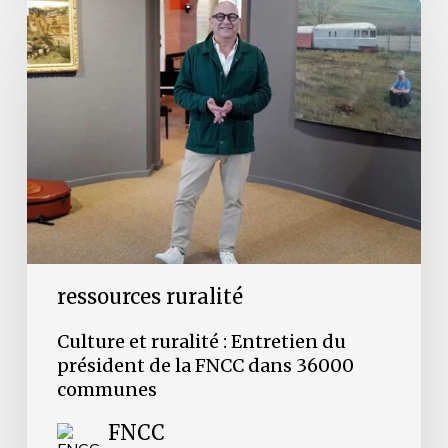
Culture
et
ruralité
:
Entretien
du
président
de
la
FNCC
dans
36000
communes
ressources ruralité
Culture et ruralité : Entretien du
président de la FNCC dans 36000
communes
FNCC