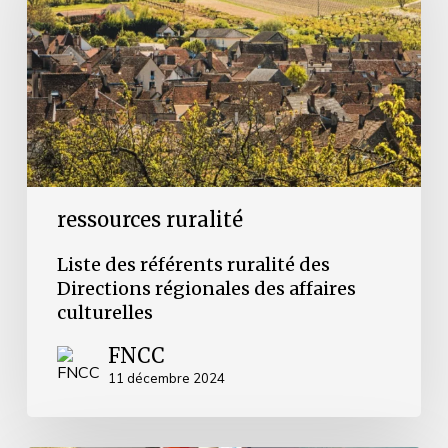
des
Directions
régionales
des
affaires
culturelles
ressources ruralité
Liste des référents ruralité des
Directions régionales des affaires
culturelles
FNCC
11 décembre 2024