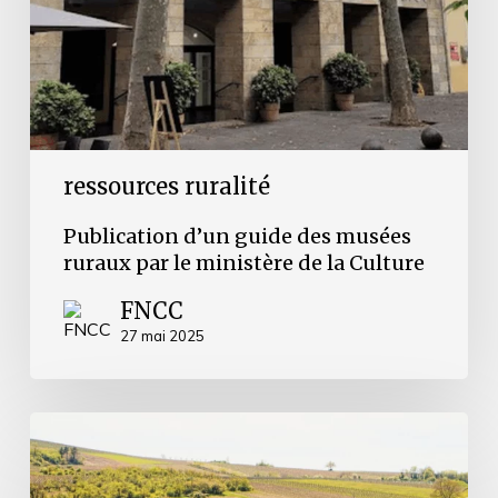
le
ministère
de
la
Culture
ressources ruralité
Publication d’un guide des musées
ruraux par le ministère de la Culture
FNCC
27 mai 2025
Liste
des
référents
ruralité