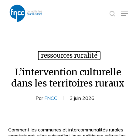
Skip
Panneau de gestion des cookies
to
Menu
search
main
content
ressources ruralité
L’intervention culturelle
dans les territoires ruraux
Par
FNCC
3 juin 2026
Comment les communes et intercommunalités rurales
construisent-elles aujourd’hui leurs politiques culturelles