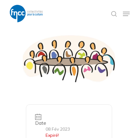
Skip
Panneau de gestion des cookies
to
Menu
search
main
content
Date
08 Fév 2023
Expiré!