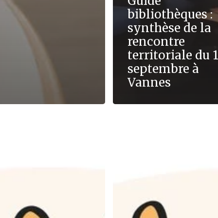
Guide
bibliothèques :
synthèse de la
rencontre
territoriale du 
septembre à
Vannes
Conseil
des
ités
Collectivités
pour
la
Culture
en
e
Bretagne