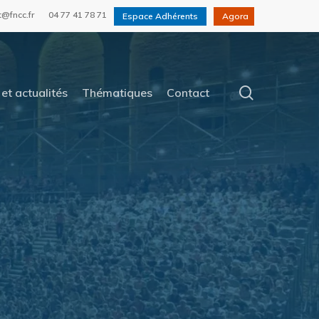
t@fncc.fr
04 77 41 78 71
Espace Adhérents
Agora
search
et actualités
Thématiques
Contact