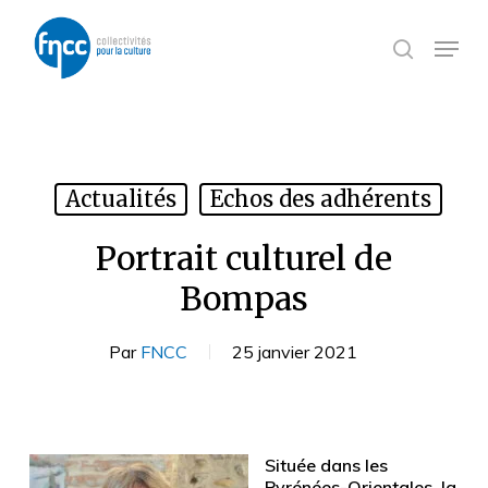
Skip
Panneau de gestion des cookies
to
Menu
search
main
content
Actualités
Echos des adhérents
Portrait culturel de
Bompas
Par
FNCC
25 janvier 2021
Située dans les
Pyrénées-Orientales, la