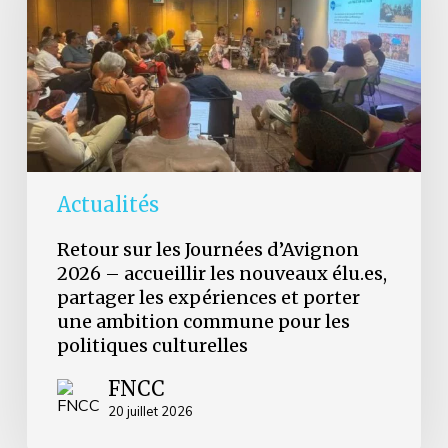
2026
–
accueillir
les
nouveaux
élu.es,
partager
les
expériences
et
Actualités
porter
une
Retour sur les Journées d’Avignon
ambition
2026 – accueillir les nouveaux élu.es,
commune
partager les expériences et porter
pour
les
une ambition commune pour les
politiques
politiques culturelles
culturelles
FNCC
20 juillet 2026