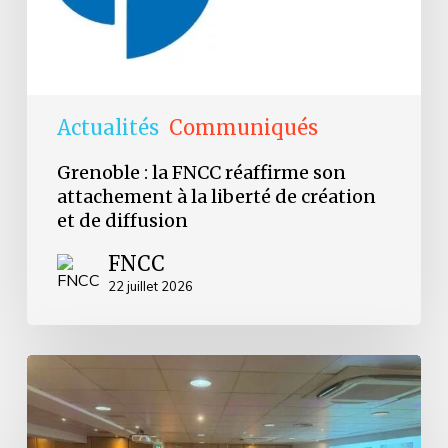
liberté
de
création
et
de
diffusion
Actualités
Communiqués
Grenoble : la FNCC réaffirme son
attachement à la liberté de création
et de diffusion
FNCC
22 juillet 2026
Retour
sur
les
Journées
d’Avignon