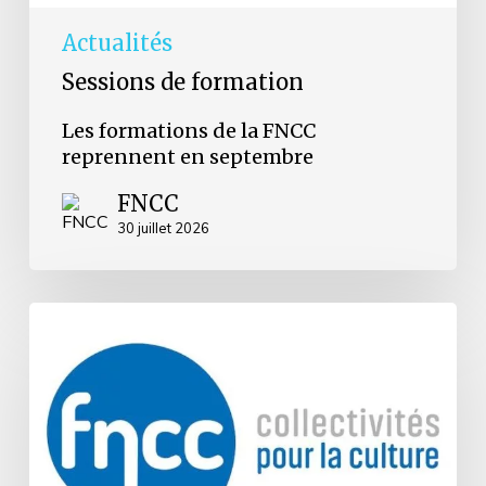
Actualités
Sessions de formation
Les formations de la FNCC
reprennent en septembre
FNCC
30 juillet 2026
Grenoble
:
la
FNCC
réaffirme
son
attachement
à
la