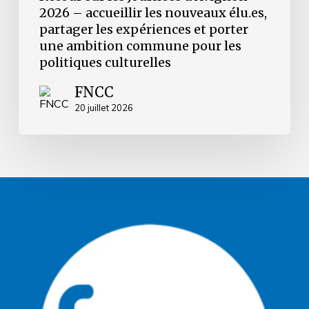
ambition
2026 – accueillir les nouveaux élu.es,
commune
partager les expériences et porter
pour
les
une ambition commune pour les
politiques
politiques culturelles
culturelles
FNCC
20 juillet 2026