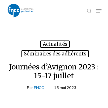
Skip
Panneau de gestion des cookies
to
Menu
search
main
content
Actualités
Séminaires des adhérents
Journées d’Avignon 2023 :
15-17 juillet
Par
FNCC
15 mai 2023