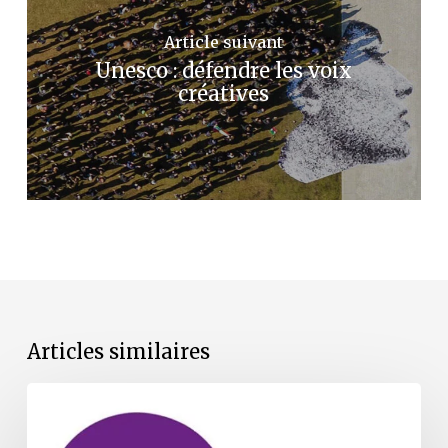
Article suivant
Unesco : défendre les voix
créatives
Articles similaires
Les
formations
de