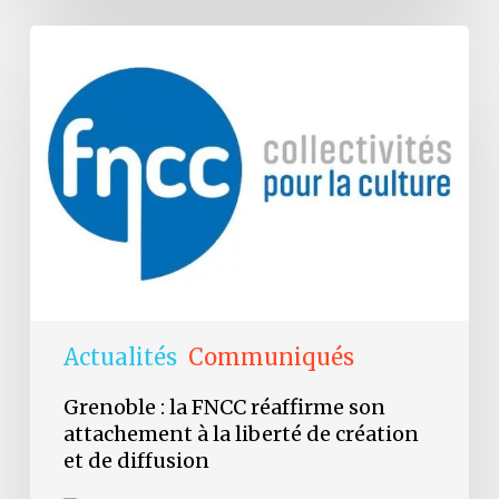
Grenoble
:
la
FNCC
réaffirme
son
attachement
à
la
liberté
de
création
et
de
diffusion
Actualités
Communiqués
Grenoble : la FNCC réaffirme son
attachement à la liberté de création
et de diffusion