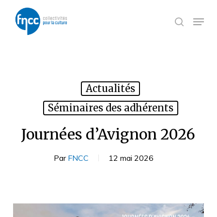
Skip
Panneau de gestion des cookies
to
Menu
search
main
content
Actualités
Séminaires des adhérents
Journées d’Avignon 2026
Par
FNCC
12 mai 2026