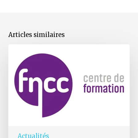
Articles similaires
Les
formations
de
la
FNCC
reprennent
en
septembre
Actualités