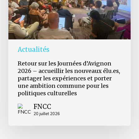
accueillir
les
nouveaux
élu.es,
partager
les
expériences
et
Actualités
porter
une
Retour sur les Journées d’Avignon
ambition
2026 – accueillir les nouveaux élu.es,
commune
partager les expériences et porter
pour
les
une ambition commune pour les
politiques
politiques culturelles
culturelles
FNCC
20 juillet 2026