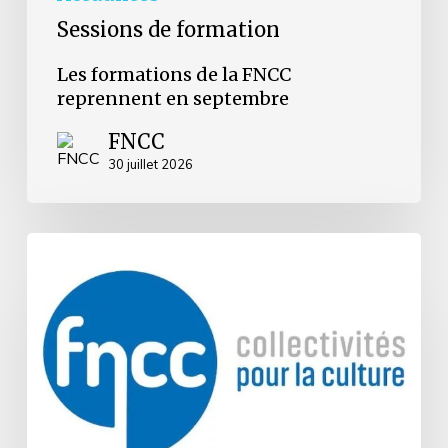
Sessions de formation
Les formations de la FNCC
reprennent en septembre
FNCC
30 juillet 2026
Grenoble
:
la
FNCC
réaffirme
son
attachement
à
la
liberté
de