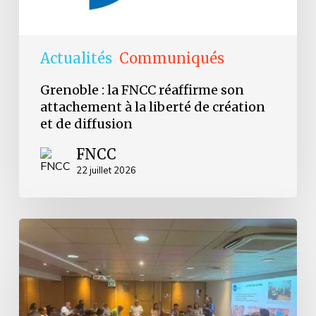
création
et
de
diffusion
Actualités
Communiqués
Grenoble : la FNCC réaffirme son
attachement à la liberté de création
et de diffusion
FNCC
22 juillet 2026
Retour
sur
les
Journées
d’Avignon
2026
–