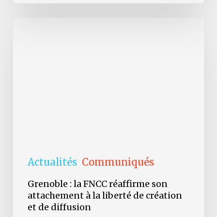
Grenoble
:
la
FNCC
réaffirme
son
attachement
à
la
liberté
de
création
et
de
diffusion
Actualités
Communiqués
Grenoble : la FNCC réaffirme son
attachement à la liberté de création
et de diffusion