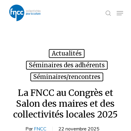
Skip
Panneau de gestion des cookies
to
Menu
search
main
content
Actualités
Séminaires des adhérents
Séminaires/rencontres
La FNCC au Congrès et
Salon des maires et des
collectivités locales 2025
Par
FNCC
22 novembre 2025