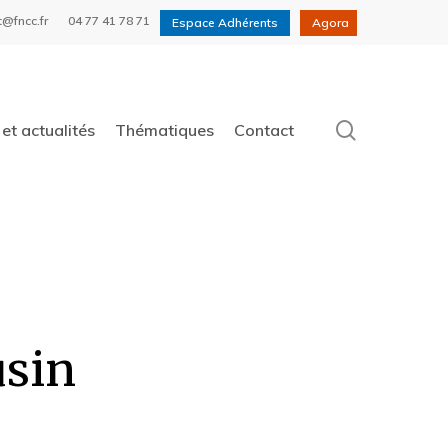
t@fncc.fr
04 77 41 78 71
Espace Adhérents
Agora
search
et actualités
Thématiques
Contact
usin