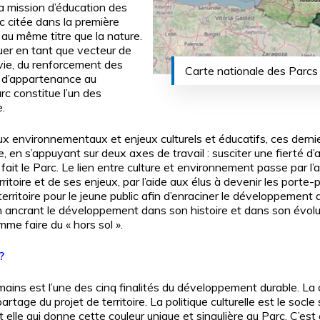
la mission d’éducation des
nc citée dans la première
au même titre que la nature.
uer en tant que vecteur de
 vie, du renforcement des
Carte nationale des Parcs
« d’appartenance au
arc constitue l’un des
.
eux environnementaux et enjeux culturels et éducatifs, ces dern
 en s’appuyant sur deux axes de travail : susciter une fierté d’
e fait le Parc. Le lien entre culture et environnement passe pa
itoire et de ses enjeux, par l’aide aux élus à devenir les porte-pa
erritoire pour le jeune public afin d’enraciner le développement
 ancrant le développement dans son histoire et dans son évolut
me faire du « hors sol ».
?
ains est l’une des cinq finalités du développement durable. La 
tage du projet de territoire. La politique culturelle est le socle 
lle qui donne cette couleur unique et singulière au Parc. C’est e