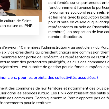
sont fondés sur un partenariat entre 
fonctionnement favorise la particip
(organismes socioprofessionnels, é
et les liens avec la population local
la culture de Saint-
pour la mise en œuvre duquel chaqu
sion culture du PNR
représentants au sein de l’assembl
membres), en proportion de leur co
nombre d’habitants.
 d’environ 40 membres l’administration « au quotidien » du Parc.
de six vice-présidents qui président chacun une commission thém
 membres font partie de l’exécutif, les représentants de l’Etat ét
ntaux sont des partenaires privilégiés, les élus des communes du
ajoritaires – est autorité de gestion pour le fonds européen le p
anciers, pour les projets des collectivités associées ?
t des communes de leur territoire et notamment des plus petite
iculier dans les espaces ruraux. Les PNR construisent des outils p
rable des communes. Techniquement, le Parc n’apporte pas de f
inancements pour le territoire.