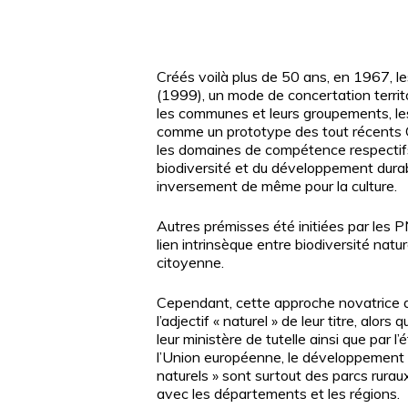
Créés voilà plus de 50 ans, en 1967, l
(1999), un mode de concertation territo
les communes et leurs groupements, le
comme un prototype des tout récents Co
les domaines de compétence respectifs
biodiversité et du développement durabl
inversement de même pour la culture.
Autres prémisses été initiées par les 
lien intrinsèque entre biodiversité natur
citoyenne.
Cependant, cette approche novatrice d
l’adjectif « naturel » de leur titre, alor
leur ministère de tutelle ainsi que par 
l’Union européenne, le développement d
Appuyez sur Entrée pour une recherche ou ESC po
naturels » sont surtout des parcs rura
avec les départements et les régions.