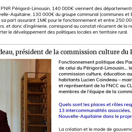
du PNR Périgord-Limousin, 140 000€ viennent des départements
velle-Aquitaine, 130 000€ du groupe communal (communes et 
ur sa part assurant 1M€ pour le fonctionnement et entre 250 00
, et donc d’ingénierie, correspond au constat récurrent de la n
rter le développement des politiques locales en territoire rural.
deau, président de la commission culture d
Fonctionnement politique des Parc
de celui du Périgord-Limousin… l
commission culture, éducation au 
habitants Lucien Coindeau – maire
et représentant de la FNCC au CL
membres de l’équipe de la commis
Quels sont les places et rôles re
13 intercommunalités associées, 
Nouvelle-Aquitaine dans le projet
La création et le mode de gouvernanc