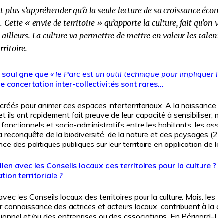
eut plus s’appréhender qu’à la seule lecture de sa croissance éc
tte « envie de territoire » qu’apporte la culture, fait qu’on va 
ailleurs. La culture va permettre de mettre en valeur les talent
ritoire.
 souligne que
« le Parc est un outil technique pour impliquer l
e concertation inter-collectivités sont rares…
créés pour animer ces espaces interterritoriaux. A la naissance
 ils ont rapidement fait preuve de leur capacité à sensibiliser
s fonctionnels et socio-administratifs entre les habitants, les as
our la reconquête de la biodiversité, de la nature et des paysages
ce des politiques publiques sur leur territoire en application de l
lien avec les Conseils locaux des territoires pour la culture ?
ion territoriale ?
vec les Conseils locaux des territoires pour la culture. Mais, les 
ur connaissance des actrices et acteurs locaux, contribuent à la
ionnel et/ou des entreprises ou des associations. En Périgord-Li