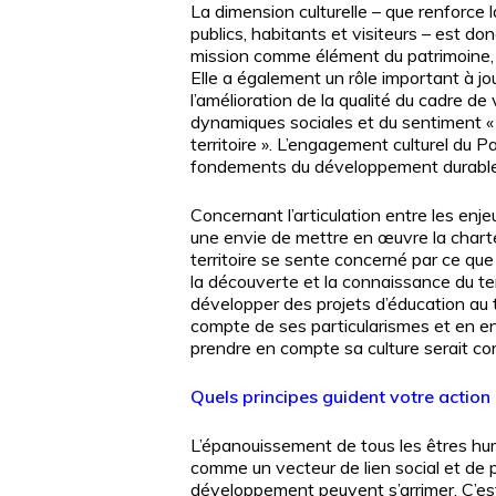
La dimension culturelle – que renforce 
publics, habitants et visiteurs – est do
mission comme élément du patrimoine, 
Elle a également un rôle important à jo
l’amélioration de la qualité du cadre de
dynamiques sociales et du sentiment 
territoire ». L’engagement culturel du P
fondements du développement durable
Concernant l’articulation entre les enj
une envie de mettre en œuvre la charte,
territoire se sente concerné par ce qu
la découverte et la connaissance du terr
développer des projets d’éducation au t
compte de ses particularismes et en en
prendre en compte sa culture serait com
Quels principes guident votre action 
L’épanouissement de tous les êtres hum
comme un vecteur de lien social et de par
développement peuvent s’arrimer. C’est e