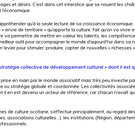
ges et désirs. C’est dans cet interstice que se nouent les chaînes 
et l’économique.
 s’appréhender qu’à la seule lecture de sa croissance économique.
vie de territoire » qu’apporte la culture, fait qu’on va vivre et t
ture va permettre de mettre en valeur les talents, les compéten
 meilleur outil pour accompagner le monde d’aujourd’hui dans sa 
er levier pour stimuler, produire, capter de nouvelles « richesses
tratégie collective de développement culturel » dont il est 
tait prise en main par le monde associatif mais très peu investie 
he ou stratégie globale et coordonnée. Les collectivités associ
t il en est devenu un acteur de référence, car chacun n’avait qu
s de culture occitane, s’effectue principalement, au regard des 
es, associations culturelles…), les institutions (Région, départe
ofessionnels.