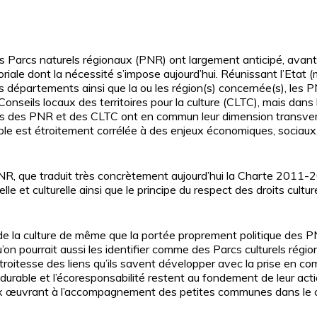
es Parcs naturels régionaux (PNR) ont largement anticipé, avant
riale dont la nécessité s’impose aujourd’hui. Réunissant l’Etat (
s départements ainsi que la ou les région(s) concernée(s), les
nseils locaux des territoires pour la culture (CLTC), mais dans
 des PNR et des CLTC ont en commun leur dimension transversale
e est étroitement corrélée à des enjeux économiques, sociaux, to
PNR, que traduit très concrètement aujourd’hui la Charte 2011-2
elle et culturelle ainsi que le principe du respect des droits cultu
e la culture de même que la portée proprement politique des P
s qu’on pourrait aussi les identifier comme des Parcs culturels régi
l’étroitesse des liens qu’ils savent développer avec la prise en 
urable et l’écoresponsabilité restent au fondement de leur acti
ur fermer
ux œuvrant à l’accompagnement des petites communes dans le cad