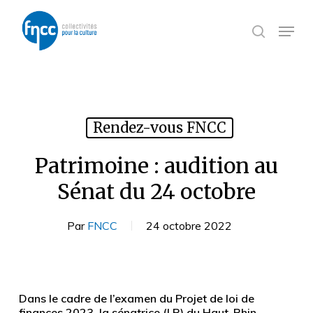
Skip
Panneau de gestion des cookies
to
Menu
search
main
content
Rendez-vous FNCC
Patrimoine : audition au
Sénat du 24 octobre
Par
FNCC
24 octobre 2022
Dans le cadre de l’examen du Projet de loi de
finances 2023, la sénatrice (LR) du Haut-Rhin