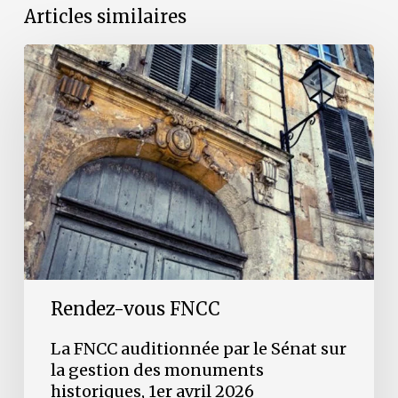
Articles similaires
La
FNCC
auditionnée
par
le
Sénat
sur
la
gestion
des
monuments
historiques,
1er
avril
2026
Rendez-vous FNCC
La FNCC auditionnée par le Sénat sur
la gestion des monuments
historiques, 1er avril 2026