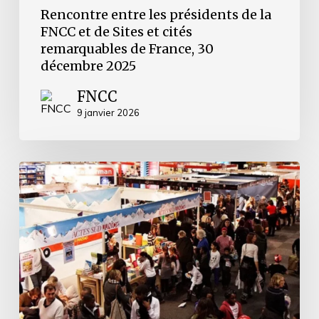
décembre
Rencontre entre les présidents de la
2025
FNCC et de Sites et cités
remarquables de France, 30
décembre 2025
FNCC
9 janvier 2026
Participation
de
la
FNCC
aux
Etats
Généraux
de
la
lecture
pour