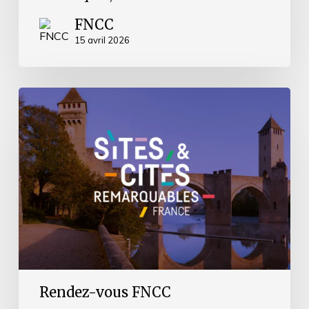
FNCC
15 avril 2026
Rencontre
entre
les
présidents
de
la
FNCC
et
de
Sites
et
cités
remarquables
de
France,
Rendez-vous FNCC
30