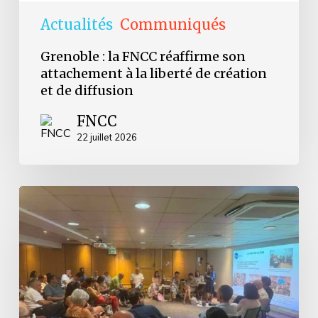
de
diffusion
Actualités
Communiqués
Grenoble : la FNCC réaffirme son
attachement à la liberté de création
et de diffusion
FNCC
22 juillet 2026
Retour
sur
les
Journées
d’Avignon
2026
–
accueillir
les