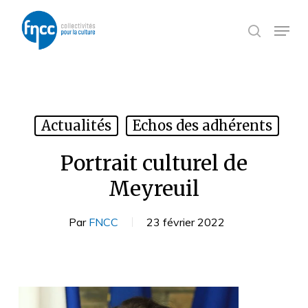
Skip
Panneau de gestion des cookies
to
Menu
search
main
content
Actualités
Echos des adhérents
Portrait culturel de
Meyreuil
Par
FNCC
23 février 2022