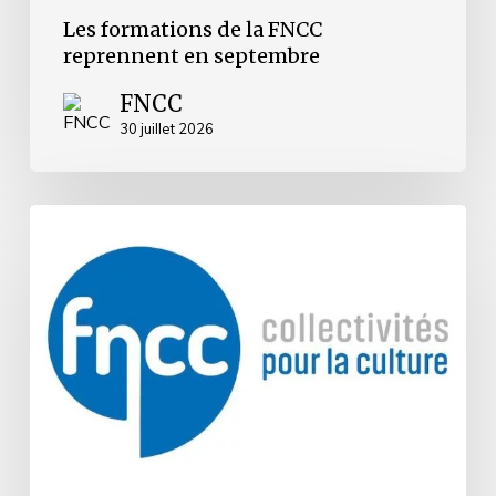
Les formations de la FNCC
reprennent en septembre
FNCC
30 juillet 2026
Grenoble
:
la
FNCC
réaffirme
son
attachement
à
la
liberté
de
création
et