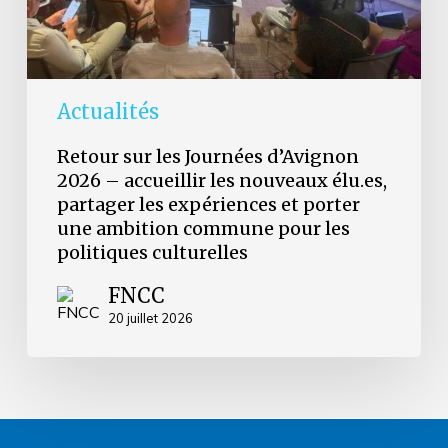
nouveaux
élu.es,
partager
les
expériences
et
Actualités
porter
une
Retour sur les Journées d’Avignon
ambition
2026 – accueillir les nouveaux élu.es,
commune
partager les expériences et porter
pour
les
une ambition commune pour les
politiques
politiques culturelles
culturelles
FNCC
20 juillet 2026