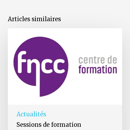
Articles similaires
Les
formations
de
la
FNCC
reprennent
en
septembre
Actualités
Sessions de formation