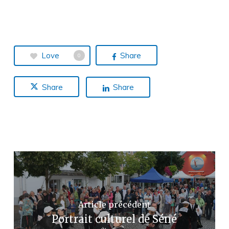
Love
Share
0
Share
Share
Article précédent
Portrait culturel de Séné