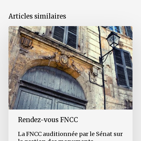
Articles similaires
La
FNCC
auditionnée
par
le
Sénat
sur
la
gestion
des
monuments
historiques,
1er
avril
2026
Rendez-vous FNCC
La FNCC auditionnée par le Sénat sur