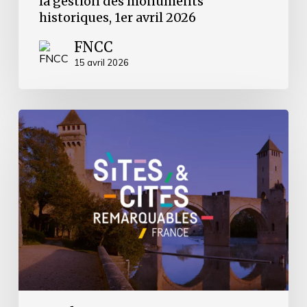
la gestion des monuments
historiques, 1er avril 2026
FNCC
15 avril 2026
Rencontre
entre
les
présidents
de
la
FNCC
et
de
Sites
et
cités
remarquables
de