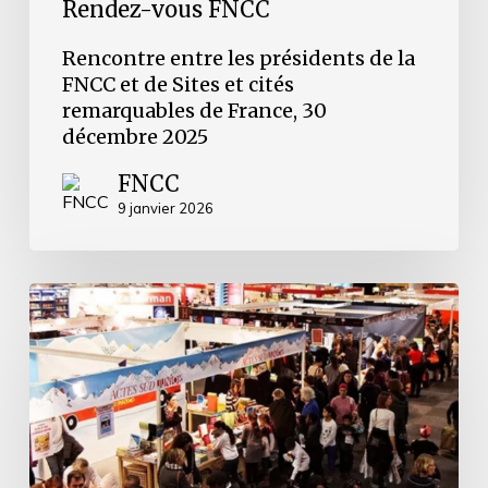
France,
Rendez-vous FNCC
30
décembre
Rencontre entre les présidents de la
2025
FNCC et de Sites et cités
remarquables de France, 30
décembre 2025
FNCC
9 janvier 2026
Participation
de
la
FNCC
aux
Etats
Généraux
de
la