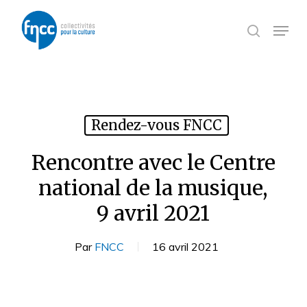
Skip
Panneau de gestion des cookies
to
Menu
search
main
content
Rendez-vous FNCC
Rencontre avec le Centre
national de la musique,
9 avril 2021
Par
FNCC
16 avril 2021