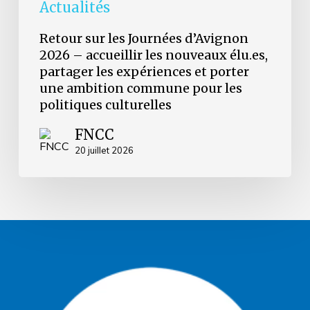
et
Actualités
porter
une
Retour sur les Journées d’Avignon
ambition
2026 – accueillir les nouveaux élu.es,
commune
partager les expériences et porter
pour
les
une ambition commune pour les
politiques
politiques culturelles
culturelles
FNCC
20 juillet 2026