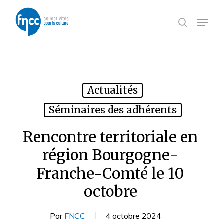
Skip
Panneau de gestion des cookies
to
Menu
search
main
content
Actualités
Séminaires des adhérents
Rencontre territoriale en
région Bourgogne-
Franche-Comté le 10
octobre
Par
FNCC
4 octobre 2024