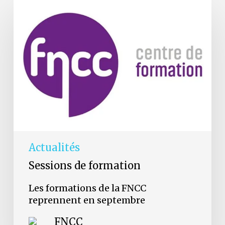
Les
formations
de
la
FNCC
reprennent
en
septembre
Actualités
Sessions de formation
Les formations de la FNCC
reprennent en septembre
FNCC