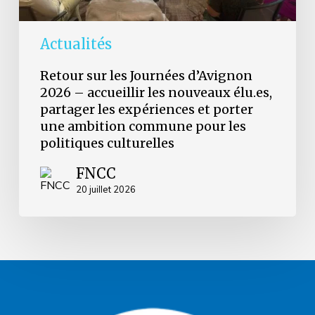
les
expériences
et
Actualités
porter
une
Retour sur les Journées d’Avignon
ambition
2026 – accueillir les nouveaux élu.es,
commune
partager les expériences et porter
pour
les
une ambition commune pour les
politiques
politiques culturelles
culturelles
FNCC
20 juillet 2026