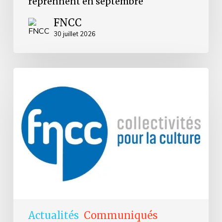
reprennent en septembre
FNCC
30 juillet 2026
Grenoble
:
la
FNCC
réaffirme
son
attachement
à
la
liberté
de
création
et
de
diffusion
Actualités
Communiqués