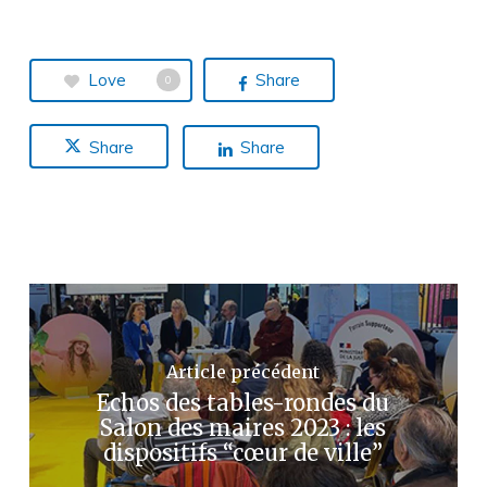
Love
Share
0
Share
Share
Article précédent
Echos des tables-rondes du
Salon des maires 2023 : les
dispositifs “cœur de ville”