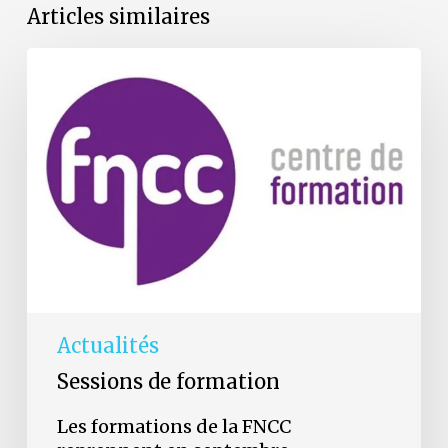
Articles similaires
Les
formations
de
la
FNCC
reprennent
en
septembre
Actualités
Sessions de formation
Les formations de la FNCC