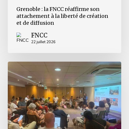
Grenoble : la FNCC réaffirme son
attachement à la liberté de création
et de diffusion
FNCC
22 juillet 2026
Retour
sur
les
Journées
d’Avignon
2026
–
accueillir
les
nouveaux
élu.es,
partager