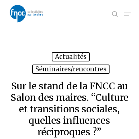
Skip
Panneau de gestion des cookies
to
Menu
search
main
content
Actualités
Séminaires/rencontres
Sur le stand de la FNCC au
Salon des maires. “Culture
et transitions sociales,
quelles influences
réciproques ?”