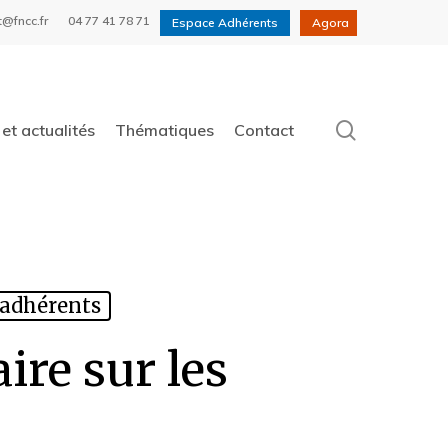
t@fncc.fr
04 77 41 78 71
Espace Adhérents
Agora
search
et actualités
Thématiques
Contact
 adhérents
ire sur les