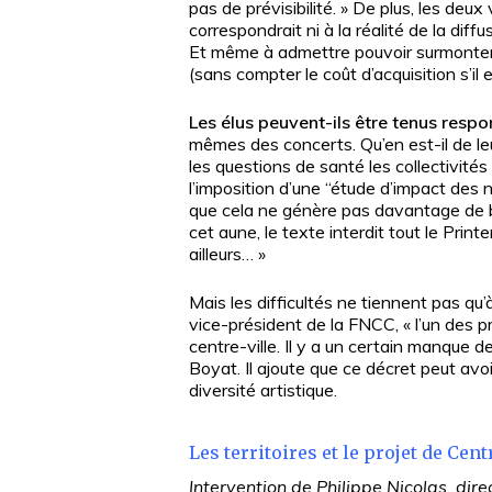
pas de prévisibilité. » De plus, les de
correspondrait ni à la réalité de la diffu
Et même à admettre pouvoir surmonter ce
(sans compter le coût d’acquisition s’il e
Les élus peuvent-ils être tenus respo
mêmes des concerts. Qu’en est-il de leu
les questions de santé les collectivité
l’imposition d’une “étude d’impact des nu
que cela ne génère pas davantage de brui
cet aune, le texte interdit tout le Prin
ailleurs… »
Mais les difficultés ne tiennent pas q
vice-président de la FNCC, « l’un des p
centre-ville. Il y a un certain manque 
Boyat. Il ajoute que ce décret peut avoi
diversité artistique.
Les territoires et le projet de Cen
Intervention de Philippe Nicolas, dir