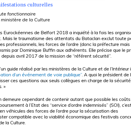
ifestations culturelles
ute fonctionnaire
 ministère de la Culture
s Eurockéennes de Belfort 2018 a inquiété à la fois les organisat
nt. Mais le traumatisme des attentats du Bataclan exclut toute pe
les professionnels, les forces de l’ordre (donc la préfecture mais 
ansmis par Dominique Buffin aux adhérents. Elle précise que le pr
depuis avril 2017 de la mission de “référent sécurité”.
n guide réalisé par les ministères de la Culture et de l’Intérieur i
sation d’un événement de voie publique”
. A quoi le président de 
sser ces questions aux seuls collègues en charge de la sécurité
. »
 demeure cependant de contenir autant que possible les coûts 
mboursement à l’Etat des “service d’ordre indemnisés” (SOI), c’es
n véhicules des forces de l’ordre pour la sécurisation des
ester compatible avec la viabilité économique des festivals con
de la Culture.