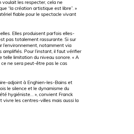
 voulait les respecter, cela ne
ue “la création artistique est libre”. »
ériel fiable pour le spectacle vivant
lles. Elles produisent parfois elles-
est pas totalement rassurante. Si sur
 sur l’environnement, notamment via
plifiés. Pour l’instant, il faut vérifier
 telle limitation du niveau sonore. « A
is ce ne sera peut-être pas le cas
ire-adjoint à Enghien-les-Bains et
fois le silence et le dynamisme du
ciété hygiéniste… », convient Franck
 vivre les centres-villes mais aussi la