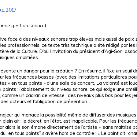
on 2017
onne gestion sonore)
ditive face à des niveaux sonores trop élevés mais aussi de paix
es professionnels, ce texte très technique a été rédigé par les
ère de la Culture. D’où l’invitation du président d’Agi-Son, asso
usiques amplifiées.
ésente un danger pour la création ? En résumé, il fixe un seuil 
es fréquences basses (avec des limitations particulières pour l
es « en tous points » d’une salle de concert. La volonté est lou
 points : l’abaissement du niveau sonore, ce qui exige une amélio
e, comme un cadran de vitesse ; des niveaux plus bas pour les je
des acteurs et l’obligation de prévention.
ajeur qui menace la possibilité même de diffuser des musiques 
plein air : le décret, en l’état, est inapplicable. Pour les fréqu
 car alors le son émane directement de l’artiste », sans maîtrise p
du “en tous points” s’avère hors de contrôle : « Le point dit “ch