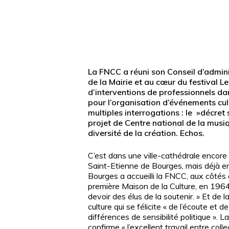
La FNCC a réuni son Conseil d’adminis
de la Mairie et au cœur du festival L
d’interventions de professionnels dan
pour l’organisation d’événements cul
multiples interrogations : le »décret
projet de Centre national de la musiq
diversité de la création. Echos.
C’est dans une ville-cathédrale encore
Saint-Etienne de Bourges, mais déjà e
Bourges a accueilli la FNCC, aux côtés d
première Maison de la Culture, en 1964, 
devoir des élus de la soutenir. » Et de l
Appuyez sur Entrée pour une recherche ou ESC po
culture qui se félicite « de l’écoute et 
différences de sensibilité politique ». 
confirme « l’excellent travail entre col