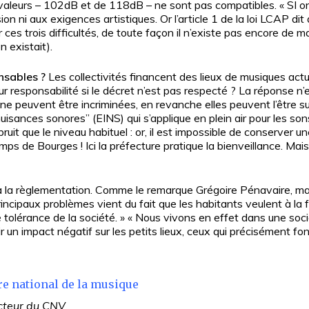
ux valeurs – 102dB et de 118dB – ne sont pas compatibles. « SI on
sion ni aux exigences artistiques. Or l’article 1 de la loi LCAP dit q
s trois difficultés, de toute façon il n’existe pas encore de mat
n existait).
nsables ?
Les collectivités financent des lieux de musiques actue
r responsabilité si le décret n’est pas respecté ? La réponse n’
s ne peuvent être incriminées, en revanche elles peuvent l’être
isances sonores” (EINS) qui s’applique en plein air pour les sons am
t que le niveau habituel : or, il est impossible de conserver une
temps de Bourges ! Ici la préfecture pratique la bienveillance. Ma
u’à la règlementation. Comme le remarque Grégoire Pénavaire, ma
rincipaux problèmes vient du fait que les habitants veulent à la 
de tolérance de la société. » « Nous vivons en effet dans une so
r un impact négatif sur les petits lieux, ceux qui précisément font
tre national de la musique
ecteur du CNV