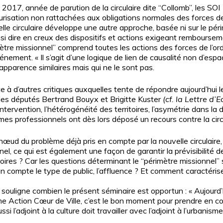
 2017, année de parution de la circulaire dite “Collomb”, les SOI
urisation non rattachées aux obligations normales des forces d
elle circulaire développe une autre approche, basée ni sur le pér
insi dire en creux des dispositifs et actions exigeant remboursem
mètre missionnel” comprend toutes les actions des forces de l’or
énement. « Il s’agit d’une logique de lien de causalité non d’espa
n apparence similaires mais qui ne le sont pas.
ute à d’autres critiques auxquelles tente de répondre aujourd’hui
 des députés Bertrand Bouyx et Brigitte Kuster
(cf. la Lettre d
intervention, l’hétérogénéité des territoires, l’asymétrie dans la d
mes professionnels ont dès lors déposé un recours contre la circu
 nœud du problème déjà pris en compte par la nouvelle circulaire,
nel, ce qui est également une façon de garantir la prévisibilité 
res ? Car les questions déterminant le “périmètre missionnel” s
 compte le type de public, l’affluence ? Et comment caractérise
 souligne combien le présent séminaire est opportun : « Aujourd
e Action Cœur de Ville, c’est le bon moment pour prendre en c
 l’adjoint à la culture doit travailler avec l’adjoint à l’urbanisme