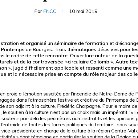
Par
FNCC
10 mai 2019
tration et organisé un séminaire de formation et d’échange l
e Printemps de Bourges. Trois thématiques décisives pour les 
s le cadre de cette rencontre. Ouverture autour de la questi
turels et de la controversée »circulaire Collomb ». Autre t
 son », jugé difficilement applicable et ressenti comme une me
ue et la nécessaire prise en compte du rôle majeur des collec
 en proie à l’émotion suscitée par l’incendie de Notre-Dame de 
ngagée dans l’atmosphère festive et créative du Printemps de 
e son adjoint à la culture, Frédéric Charpagne. Pour le maire de l
le soutien à la culture n’est pas un choix mais un impératif : « La
a soutenir par-delà les périmètres administratifs et les opinions p
ur fermer
de l’entraide de toutes les forces politiques du territoire : nous s
La vice-présidente en charge de la culture à la région Centre-Val 
lectivités » dont témoigne en particulier le soutien de la Région