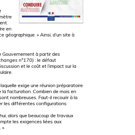
e
imètre
ent.
dre en
ce géographique. » Ainsi, d’un site à
 le Gouvernement à partir des
’Echanges n°170)
: le défaut
iscussion et le coût et l’impact sur la
laire.
 laquelle exige une réunion préparatoire
de la facturation. Combien de mois en
ont nombreuses. Faut-il recourir à la
r les différentes configurations
’hui, alors que beaucoup de travaux
ompte les exigences liées aux
. »