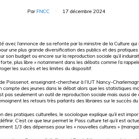
Par
FNCC
17 décembre 2024
té avec l’annonce de sa refonte par la ministre de la Culture qui
une plus grande diversification des publics et des pratiques cultu
r son budget ou encore sur la reproduction sociale qu’il induirai
ur fermer
 forte, plus libre » notamment dans les débats comme l’a rappelé
oger les succès et les limites du dispositif.
ude Poissenot, enseignant-chercheur à l’IUT Nancy-Charlemagne
 compte des jeunes dans le débat alors que les statistiques montr
n’est pas seulement un outil de reproduction sociale mais aussi de 
oignent les retours très parlants des libraires sur le succès du 
ion des pratiques culturelles, le sociologue explique qu’il est imp
a définir. C’est ce que leur permet le Pass culture tel qu’il est ac
lement 1/3 des dépenses pour les « nouvelles cultures » (mangas