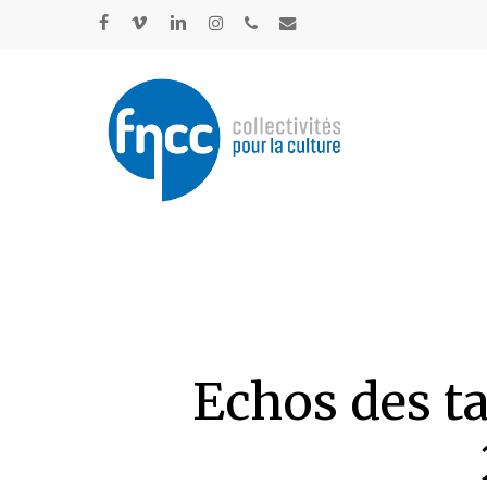
Skip
Panneau de gestion des cookies
to
facebook
vimeo
linkedin
instagram
phone
email
main
content
Echos des t