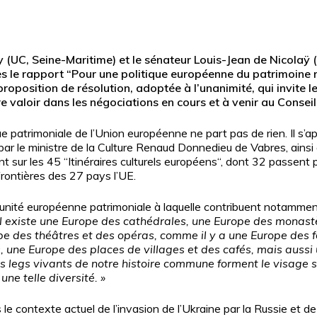
y (UC, Seine-Maritime) et le sénateur Louis-Jean de Nicolaÿ 
le rapport “Pour une politique européenne du patrimoine ren
e proposition de résolution, adoptée à l’unanimité, qui invite
re valoir dans les négociations en cours et à venir au Conseil
ue patrimoniale de l’Union européenne ne part pas de rien. Il s’
r le ministre de la Culture Renaud Donnedieu de Vabres, ainsi q
nt sur les 45
“Itinéraires culturels européens“, dont 32
passent p
frontières des 27 pays l’UE.
l’unité européenne patrimoniale à laquelle contribuent notammen
ur fermer
il existe une Europe des cathédrales, une Europe des monast
pe des théâtres et des opéras, comme il y a une Europe des 
es, une Europe des places de villages et des cafés, mais auss
 legs vivants de notre histoire commune forment le visage si
une telle diversité.
»
le contexte actuel de l’invasion de l’Ukraine par la Russie et d