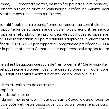
somme, l’UE reconnaît de fait, de manière pour ainsi dire passive
ncore su s’en saisir et les valoriser pour créer une volonté pa
davantage des ressources qu’un sens.
’identité patrimoniale européenne, antérieure au conflit ukraini
’appartenance européenne de plus en plus prégnant, les sénateu
urope, une refondation en profondeur des politiques européenne 
r. Une refondation qui peut d’ailleurs s’appuyer sur l’augment
ériode 2021-2027 par rapport au programme précédent (2014-20
 la présidente de la Commission européenne, qui
«
apporte une
 s’il est beaucoup question de “renforcement“ (de la visibilité,
el patrimoine européen, des itinéraires européens…), ou encore
l s’agit essentiellement d’inventer de nouveaux outils :
ités et territoires de caractère,
uropéen,
ne du patrimoine,
du patrimoine en péril (
«
qui pourrait s’étendre aux phénomèn
it de côte
»
et
«
être aussi ouvert au patrimoine menacé ou ab