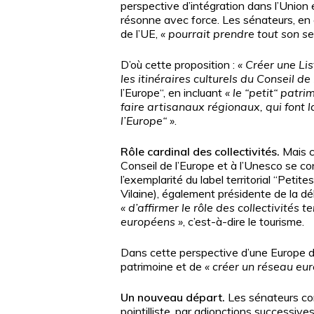
perspective d’intégration dans l’Union
résonne avec force. Les sénateurs, en e
de l’UE,
«
pourrait prendre tout son 
D’où cette proposition
:
«
Créer une Li
les itinéraires culturels du Conseil de
l’Europe“, en incluant
«
le “petit“ patri
faire artisanaux régionaux, qui font l
l’Europe“
»
.
Rôle cardinal des collectivités.
Mais c
Conseil de l’Europe et à l’Unesco se co
l’exemplarité du label territorial “Petit
Vilaine), également présidente de la dél
«
d’affirmer le rôle des collectivités 
européens
»
, c’est-à-dire le tourisme.
Dans cette perspective d’une Europe des
patrimoine et de
«
créer un réseau eur
Un nouveau départ.
Les sénateurs con
pointilliste, par adjonctions successive