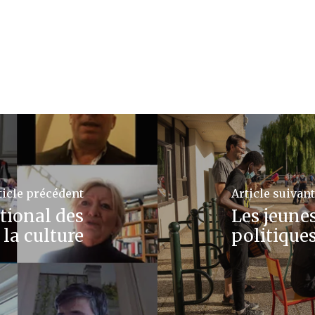
ticle précédent
Article suivant
tional des
Les jeune
 la culture
politiques