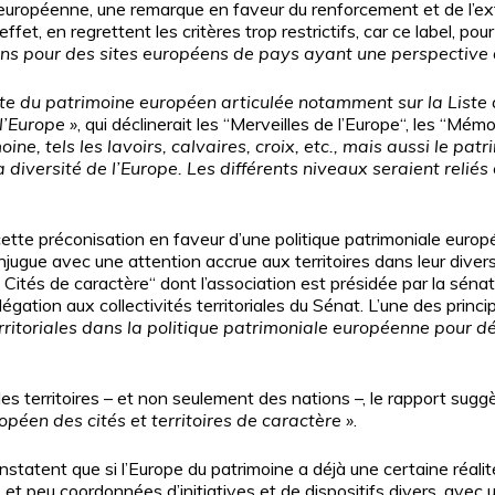
 européenne, une remarque en faveur du renforcement et de l’ex
ffet, en regrettent les critères trop restrictifs, car ce label, 
sens pour des sites européens de pays ayant une perspectiv
ste du patrimoine européen articulée notamment sur la Liste
 l’Europe
»
, qui déclinerait les “Merveilles de l’Europe“, les “Mém
moine, tels les lavoirs, calvaires, croix, etc., mais aussi le pa
a diversité de l’Europe. Les différents niveaux seraient reliés
ette préconisation en faveur d’une politique patrimoniale euro
njugue avec une attention accrue aux territoires dans leur dive
es Cités de caractère“ dont l’association est présidée par la sénat
égation aux collectivités territoriales du Sénat. L’une des princ
territoriales dans la politique patrimoniale européenne pour dé
 territoires – et non seulement des nations –, le rapport suggèr
opéen des cités et territoires de caractère
»
.
statent que si l’Europe du patrimoine a déjà une certaine réalité
s et peu coordonnées d’initiatives et de dispositifs divers, avec 