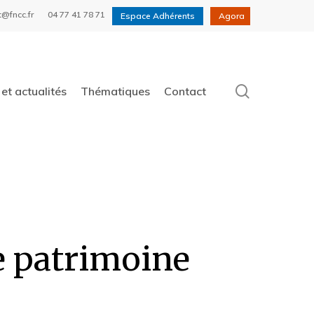
t@fncc.fr
04 77 41 78 71
Espace Adhérents
Agora
search
et actualités
Thématiques
Contact
le patrimoine