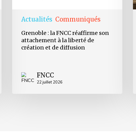
création
p
et
l
de
e
Actualités
Communiqués
diffusion
e
p
Grenoble : la FNCC réaffirme son
u
attachement à la liberté de
a
création et de diffusion
c
p
l
p
c
FNCC
22 juillet 2026