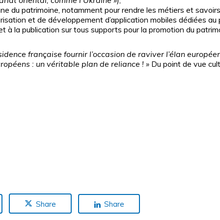
riat oriental, comme l’Ukraine
»
),
 du patrimoine, notamment pour rendre les métiers et savoirs 
risation et de développement d’application mobiles dédiées au 
 et à la publication sur tous supports pour la promotion du patr
sidence française fournir l’occasion de raviver l’élan europée
Européens : un véritable plan de reliance
! »
Du point de vue cultu
Share
Share