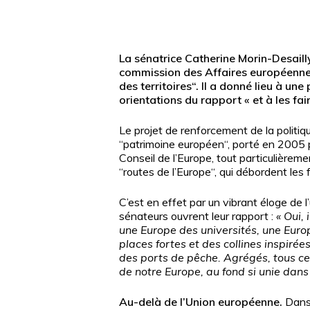
La sénatrice Catherine Morin-Desaill
commission des Affaires européennes 
des territoires“. Il a donné lieu à un
orientations du rapport « et à les fai
Le projet de renforcement de la politiq
“patrimoine européen“, porté en 2005 pa
Conseil de l’Europe, tout particulièreme
“routes de l’Europe“, qui débordent les 
C’est en effet par un vibrant éloge de 
Appuyez sur Entrée pour une recherche ou ESC po
sénateurs ouvrent leur rapport
:
«
Oui, 
une Europe des universités, une Euro
places fortes et des collines inspiré
des ports de pêche. Agrégés, tous ces
de notre Europe, au fond si unie dans 
Au-delà de l’Union européenne.
Dans 