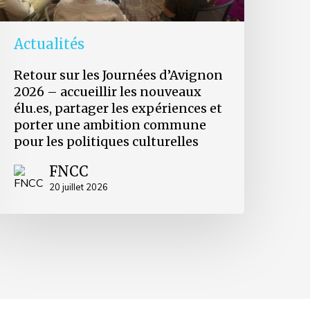
artager
es
xpériences
Actualités
t
orter
Retour sur les Journées d’Avignon
ne
2026 – accueillir les nouveaux
mbition
élu.es, partager les expériences et
ommune
our
porter une ambition commune
es
pour les politiques culturelles
olitiques
ulturelles
FNCC
20 juillet 2026