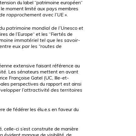
tension du label “patrimoine européen“
pour le moment limité aux pays membres
e de rapprochement avec l’UE
»
.
 du patrimoine mondial de l’Unesco et
oires de l’Europe“ et les “Fiertés de
trimoine immatériel tel que les savoir-
 entre eux par les “routes de
péenne extensive faisant référence au
rsité. Les sénateurs mettent en avant
rice Françoise Gatel (UC, Ille-et-
ipales perspectives du rapport est ainsi
velopper l’attractivité des territoires
e de fédérer les élu.e.s en faveur du
, celle-ci s’est construite de manière
un évident manque de visibilité, de