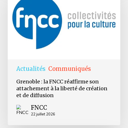
FNCC
réaffirme
son
attachement
à
la
liberté
de
création
et
de
diffusion
Actualités
Communiqués
Grenoble : la FNCC réaffirme son
attachement à la liberté de création
et de diffusion
FNCC
22 juillet 2026