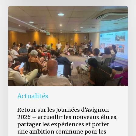
Retour
sur
les
Journées
d’Avignon
2026
–
accueillir
les
nouveaux
élu.es,
partager
les
expériences
et
Actualités
porter
une
Retour sur les Journées d’Avignon
ambition
2026 – accueillir les nouveaux élu.es,
commune
partager les expériences et porter
pour
les
une ambition commune pour les