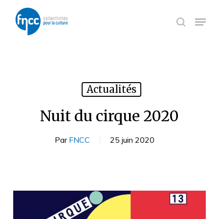
Skip
Panneau de gestion des cookies
to
Menu
search
main
content
Actualités
Nuit du cirque 2020
Par
FNCC
25 juin 2020