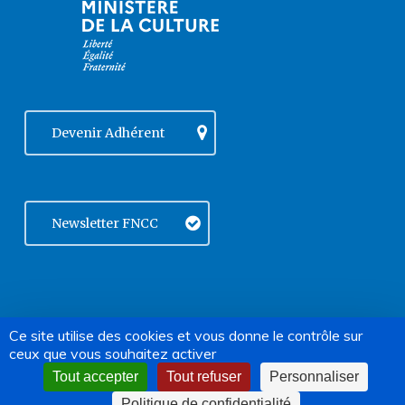
Devenir Adhérent
Newsletter FNCC
facebook
vimeo
linkedin
Ce site utilise des cookies et vous donne le contrôle sur
© 2004-2026 FNCC | Tous droits
ceux que vous souhaitez activer
instagram
phone
email
réservés |
Mentions légales
|
Politique de confidentialité
Tout accepter
Tout refuser
Personnaliser
Politique de confidentialité