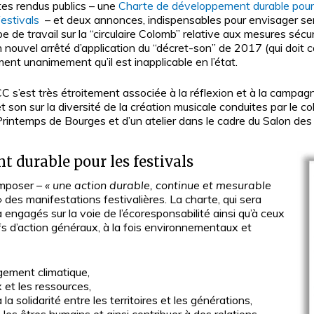
tes rendus publics – une
Charte de développement durable pour 
estivals
– et deux annonces, indispensables pour envisager sere
upe de travail sur la “circulaire Colomb” relative aux mesures sécu
un nouvel arrêté d’application du “décret-son” de 2017 (qui doit 
ment unanimement qu’il est inapplicable en l’état.
NCC s’est très étroitement associée à la réflexion et à la campag
cret son sur la diversité de la création musicale conduites par le
Printemps de Bourges et d’un atelier dans le cadre du Salon des
 durable pour les festivals
imposer –
« une action durable, continue et mesurable
»
des manifestations festivalières. La charte, qui sera
 engagés sur la voie de l’écoresponsabilité ainsi qu’à ceux
tifs d’action généraux, à la fois environnementaux et
ngement climatique,
x et les ressources,
 la solidarité entre les territoires et les générations,