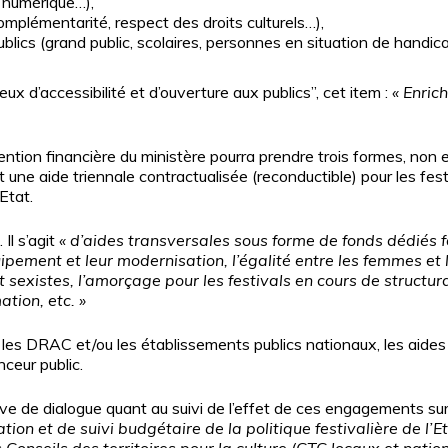
n numérique…),
 complémentarité, respect des droits culturels…),
ublics (grand public, scolaires, personnes en situation de handic
jeux d’accessibilité et d’ouverture aux publics”, cet item :
« Enrich
ention financière du ministère pourra prendre trois formes, non 
une aide triennale contractualisée (reconductible) pour les festi
Etat.
Il s’agit
« d’aides transversales sous forme de fonds dédiés f
uipement et leur modernisation, l’égalité entre les femmes et 
 sexistes, l’amorçage pour les festivals en cours de structura
tion, etc. »
les DRAC et/ou les établissements publics nationaux, les aides
nceur public.
ive de dialogue quant au suivi de l’effet de ces engagements sur le
ion et de suivi budgétaire de la politique festivalière de l’E