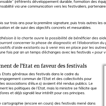
nsable” (référents développement durable, formation des équ
nsabilité via une communication vers les festivaliers, partenair
s sur trois ans pour la première signature, puis trois autres les 
isation et de suivi des objectifs concrets et mesurables.
adhésion à la charte ouvre la possibilité de bénéficier des ai
rront concerner la phase de diagnostic et l’élaboration du p
itifs d’aide existants ou à venir mis en place par les autres
 une fois par an un temps d’échanges avec les festivals
« pour 
ment de l’Etat en faveur des festivals
des Etats généraux des festivals dans le cadre du
’engagement commun de l’Etat et des collectivités pour
es associations d’élu.e.s) avaient été rendus publics. Le
ent les politiques de l’Etat, mais la ministre se félicite que
’ores et déjà signalé leur intérêt pour ces principes.
e cartographie (encore en cours) des festivals mené dans