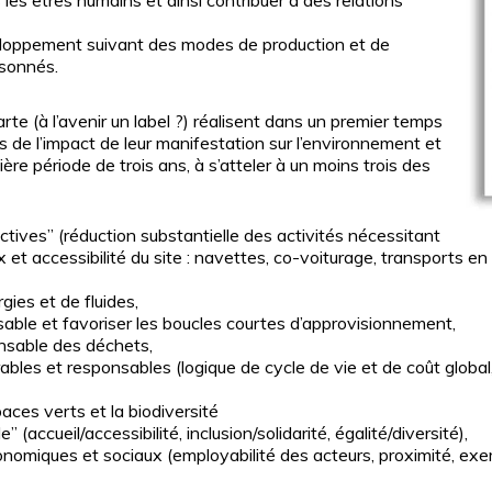
les êtres humains et ainsi contribuer à des relations
loppement suivant des modes de production et de
sonnés.
rte (à l’avenir un label ?) réalisent dans un premier temps
es de l’impact de leur manifestation sur l’environnement et
ière période de trois ans, à s’atteler à un moins trois des
actives” (réduction substantielle des activités nécessitant
 et accessibilité du site : navettes, co-voiturage, transports
ies et de fluides,
nsable et favoriser les boucles courtes d’approvisionnement,
nsable des déchets,
rables et responsables (logique de cycle de vie et de coût global
paces verts et la biodiversité
(accueil/accessibilité, inclusion/solidarité, égalité/diversité),
omiques et sociaux (employabilité des acteurs, proximité, exemp