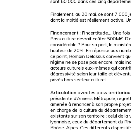
sont 60 000 dans ces cinq département
Finalement, au 20 mai, ce sont 7 000 jeu
dont la moitié est réellement active. U
Financement : l’incertitude…
Une fois 
Pass culture devrait coûter 500M€. D’
considérable ? Pour sa part, le ministè
hauteur de 20%. En réponse aux nomb
ce point, Romain Delassus convient qu
régime ne se pose pas encore, mais ind
acteurs culturels eux-mêmes qui contr
dégressivité selon leur taille et d’éven
privés hors secteur culturel.
Articulation avec les pass territoriau
présidente d’Amiens Métropole, regrett
amenée à renoncer à son propre projet.
en charge de la culture du départemen
existants sur son territoire : celui de la
lyonnaise, ceux du département du Rh
Rhône-Alpes. Ces différents dispositi