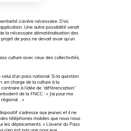
entarité s’avère nécessaire. D’où
pplication. Une autre possibilité serait
t de la nécessaire dématérialisation des
ce projet de pass ne devait avoir qu’un
ass culture avec ceux des collectivités,
elui d’un pass national. Si la question
, en charge de la culture à la
ntraire à l’idée de “différenciation”
président de la FNCC : « J’ai pour ma
u régional… »
spositif s’adresse aux jeunes et il ne
et des téléphones mobiles que nous nous
our les déplacements. » L’avenir du Pass
ui n’en est pas une pour eux.