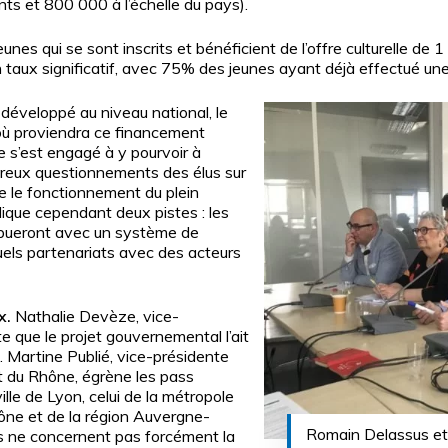
s et 800 000 à l’échelle du pays).
nes qui se sont inscrits et bénéficient de l’offre culturelle de 1
n taux significatif, avec 75% des jeunes ayant déjà effectué une
développé au niveau national, le
où proviendra ce financement
re s’est engagé à y pourvoir à
reux questionnements des élus sur
e le fonctionnement du plein
ique cependant deux pistes : les
ibueront avec un système de
tuels partenariats avec des acteurs
x.
Nathalie Devèze, vice-
e que le projet gouvernemental l’ait
 Martine Publié, vice-présidente
t du Rhône, égrène les pass
 ville de Lyon, celui de la métropole
ône et de la région Auvergne-
Romain Delassus et
fs ne concernent pas forcément la