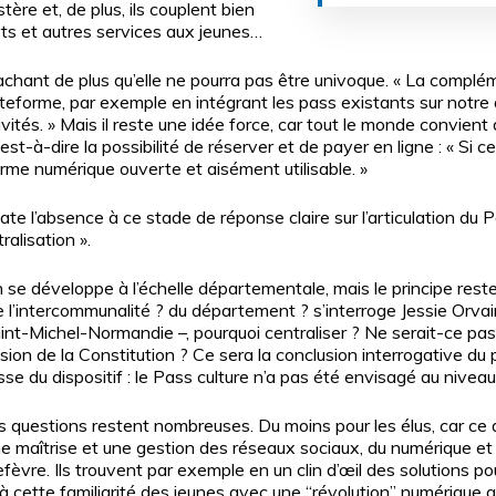
ère et, de plus, ils couplent bien
rts et autres services aux jeunes…
achant de plus qu’elle ne pourra pas être univoque. « La complém
ateforme, par exemple en intégrant les pass existants sur notre a
ctivités. » Mais il reste une idée force, car tout le monde convien
c’est-à-dire la possibilité de réserver et de payer en ligne : « Si 
forme numérique ouverte et aisément utilisable. »
te l’absence à ce stade de réponse claire sur l’articulation du P
ralisation ».
se développe à l’échelle départementale, mais le principe reste c
e l’intercommunalité ? du département ? s’interroge Jessie Orvain
Michel-Normandie –, pourquoi centraliser ? Ne serait-ce pas co
vision de la Constitution ? Ce sera la conclusion interrogative du 
sse du dispositif : le Pass culture n’a pas été envisagé au nivea
 questions restent nombreuses. Du moins pour les élus, car ce di
une maîtrise et une gestion des réseaux sociaux, du numérique 
fèvre. Ils trouvent par exemple en un clin d’œil des solutions p
 à cette familiarité des jeunes avec une “révolution” numérique q