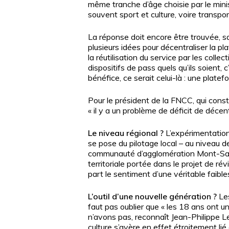
même tranche d’âge choisie par le minist
souvent sport et culture, voire transpo
La réponse doit encore être trouvée, s
plusieurs idées pour décentraliser la pl
la réutilisation du service par les colle
dispositifs de pass quels qu’ils soient, 
bénéfice, ce serait celui-là : une plate
Pour le président de la FNCC, qui consta
« il y a un problème de déficit de décent
Le niveau régional ?
L’expérimentation 
se pose du pilotage local – au niveau d
communauté d’agglomération Mont-Saint-
territoriale portée dans le projet de ré
part le sentiment d’une véritable faible
L’outil d’une nouvelle génération ?
Les
faut pas oublier que « les 18 ans ont 
n’avons pas, reconnaît Jean-Philippe Le
culture s’avère en effet étroitement lié