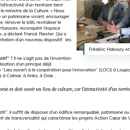
’attractivité d’un territoire tient
 le ministre de la Culture. « Nous
re un patrimoine vivant, encourager
 rénover le bâti, revitaliser le
ueuses, reconquérir l’espace
», a déclaré Franck Riester. Qui a
réation d’un nouveau dispositif : les
Frédéric Haboury et
atif” ?
Il ne s’agit pas de l’invention
isation d’un principe déjà
Lieu ouvert à la coopération pour l’innovation” (LOCI) à Loupiac
es à Colmar, à Arles, à Dole…
ut et doit avoir un lieu de culture, car l’attractivité d’un terri
tif”, il suffit de disposer d’un édifice remarquable, patrimoine ou
t de transversalité qui caractérise les projets Action Cœur de Vi