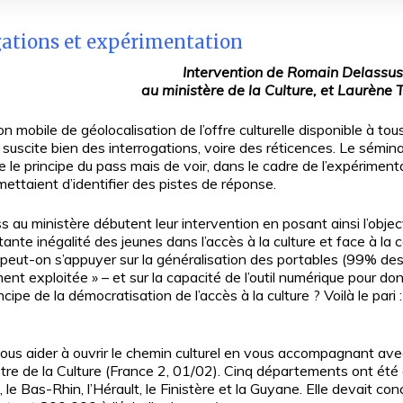
ogations et expérimentation
Intervention de Romain Delassus
au ministère de la Culture, et Laurèn
ion mobile de géolocalisation de l’offre culturelle disponible à 
 suscite bien des interrogations, voire des réticences. Le sémina
se le principe du pass mais de voir, dans le cadre de l’expérimen
ettaient d’identifier des pistes de réponse.
au ministère débutent leur intervention en posant ainsi l’object
ante inégalité des jeunes dans l’accès à la culture et face à la 
e peut-on s’appuyer sur la généralisation des portables (99% de
nt exploitée » – et sur la capacité de l’outil numérique pour donner
ncipe de la démocratisation de l’accès à la culture ? Voilà le pari
ous aider à ouvrir le chemin culturel en vous accompagnant avec
istre de la Culture (France 2, 01/02). Cinq départements ont été
le Bas-Rhin, l’Hérault, le Finistère et la Guyane. Elle devait co