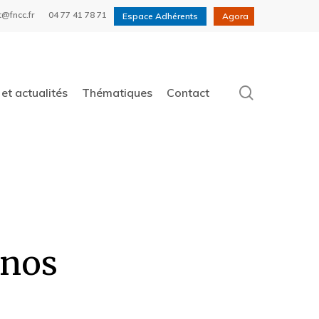
t@fncc.fr
04 77 41 78 71
Espace Adhérents
Agora
search
et actualités
Thématiques
Contact
anos