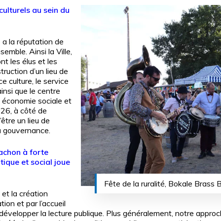
 culturels au sein du
 a la réputation de
semble. Ainsi la Ville,
nt les élus et les
truction d’un lieu de
e culture, le service
insi que le centre
n économie sociale et
026, à côté de
’être un lieu de
a gouvernance.
cachon à forte
itique et social joue
Fête de la ruralité, Bokale Brass
et la création
ion et par l’accueil
évelopper la lecture publique. Plus généralement, notre approche