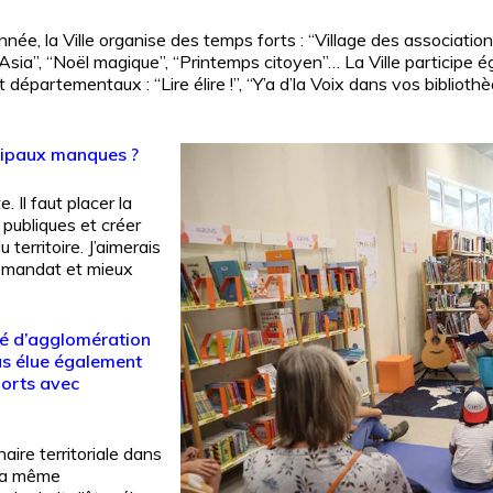
année, la Ville organise des temps forts
: “Village des association
’Asia”, “Noël magique”, “Printemps citoyen”… La Ville particip
et départementaux : “Lire élire !”, “Y’a d’la Voix dans vos biblioth
ncipaux manques ?
Il faut placer la
 publiques et créer
erritoire. J’aimerais
n mandat et mieux
té d’agglomération
us élue également
ports avec
ire territoriale dans
 la même