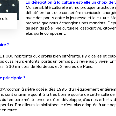
La délégation à la culture est-elle un choix de 
Ma sensibilité culturelle et ma pratique artistiqu
débuté en tant que conseillère municipale chargée d
avec des ponts entre la jeunesse et la culture. Mais 
 à la
proposé que nous échangions nos mandats. Depuis
au sein du pôle “Vie culturelle, associative, cito
élus qui le composent.
ire ?
 11
000 habitants aux profils bien différents. Il y a celles et ceu
ais aussi leurs enfants, partis un temps puis revenus y vivre. Enfi
ces, à 30 minutes de Bordeaux et 2 heures de Paris.
e principale ?
 d’Arcachon à s’être dotée, dès 1995, d’un équipement entièremen
s sont unanime quant à la très bonne qualité de cette salle de 
 du territoire mérite encore d’être développé, d’où nos efforts, 
perdus. Par ailleurs, la bibliothèque n’est plus adaptée à une p
 en route.