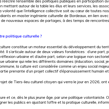
réécrire l’ensemble des politiques publiques en participation av
 mettant autour de la table les élus et leurs services, les assoc
 volonté que l’intelligence collective soit au cœur de toutes nos 
ants en master ingénierie culturelle de Bordeaux, en lien avec
ion de nouveaux espaces de partages, à des temps de rencontres
e politique culturelle ?
ulture constitue un moteur essentiel du développement du territoi
ité. Il s’articule autour de deux valeurs fondatrices : d’une part, 
a réflexion urbaine et d’autre part, selon une logique non sectorie
urbaine qui relie les différents domaines (éducation, social, 
commune, la culture est considérée comme un enjeu social majeu
tie prenante d’un projet collectif d’épanouissement humain et 
et de Tiers-lieu culturel citoyen qui verra le jour en 2026, ont é
re et ce, dès le plus jeune âge, par une politique volontariste. Ob
ner les publics en ajustant l’offre et la pratique culturelle, info