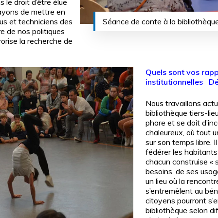
le droit d’être élue
ayons de mettre en
Séance de conte à la bibliothèqu
us et techniciens des
re de nos politiques
orise la recherche de
Quels sont vos rapp
institutionnelles D
Nous travaillons act
bibliothèque tiers-lie
phare et se doit d’inc
chaleureux, où tout u
sur son temps libre. 
fédérer les habitant
chacun construise « s
besoins, de ses usag
un lieu où la rencontr
s’entremêlent au béné
citoyens pourront s’e
bibliothèque selon di