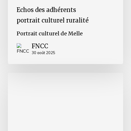
Echos des adhérents
portrait culturel ruralité
Portrait culturel de Melle
FNCC
30 août 2025
Portrait
culturel
de
La
Réunion