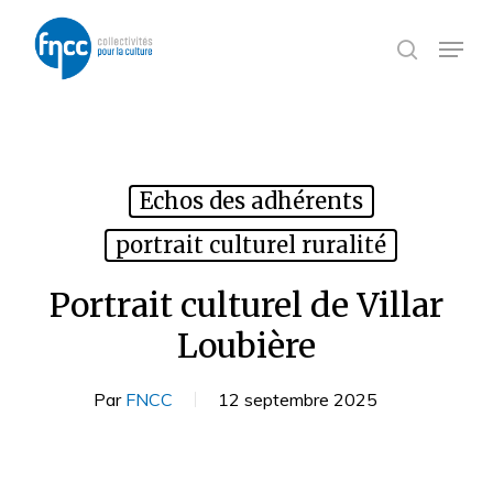
Skip
Panneau de gestion des cookies
to
Menu
search
main
content
Echos des adhérents
portrait culturel ruralité
Portrait culturel de Villar
Loubière
Par
FNCC
12 septembre 2025