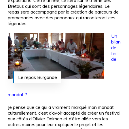
expositions. Cette année, ce sera sur le thème des
Bretous qui sont des personnages légendaires. Le
repas sera accompagné par la création de parcours de
promenades avec des panneaux qui raconteront ces
légendes.
Un
bilan
de
fin
de
Le repas Burgonde
mandat ?
Je pense que ce qui a vraiment marqué mon mandat
culturellement, c’est d’avoir accepté de créer un festival
aux côtés d’Olivier Dalmon et d’être allée vers les
autres maires pour leur expliquer le projet et les