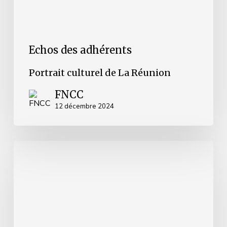
Echos des adhérents
Portrait culturel de La Réunion
FNCC
12 décembre 2024
Portrait
culturel
de
la
Communauté
d’agglomération
Mont-
Saint-
Michel