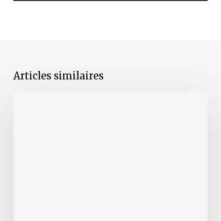
Articles similaires
Portrait
culturel
de
Melle