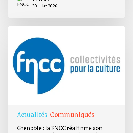
30 juillet 2026
Grenoble
:
la
FNCC
réaffirme
son
attachement
à
la
liberté
de
création
et
de
diffusion
Actualités
Communiqués
Grenoble : la FNCC réaffirme son