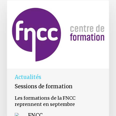
Les
formations
de
la
FNCC
reprennent
en
septembre
Actualités
Sessions de formation
Les formations de la FNCC
reprennent en septembre
FNCC