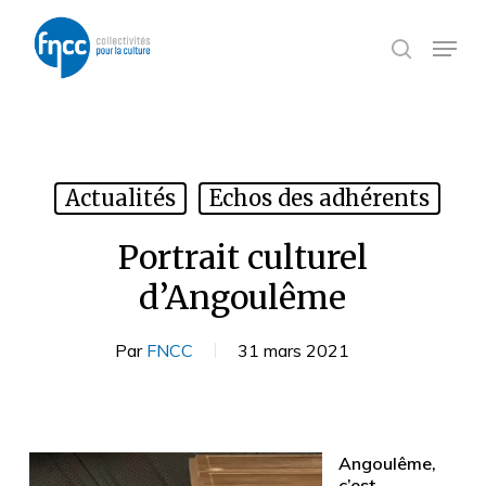
Skip
Panneau de gestion des cookies
to
Menu
search
main
content
Actualités
Echos des adhérents
Portrait culturel
d’Angoulême
Par
FNCC
31 mars 2021
Angoulême,
c’est