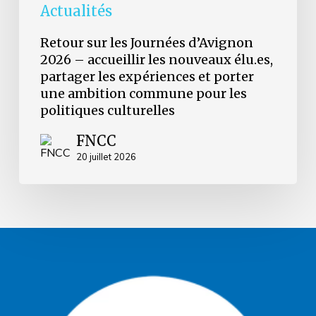
et
Actualités
porter
une
Retour sur les Journées d’Avignon
ambition
2026 – accueillir les nouveaux élu.es,
commune
partager les expériences et porter
pour
les
une ambition commune pour les
politiques
politiques culturelles
culturelles
FNCC
20 juillet 2026