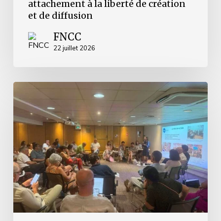
attachement à la liberté de création
et de diffusion
FNCC
22 juillet 2026
Retour
sur
les
Journées
d’Avignon
2026
–
accueillir
les
nouveaux
élu.es,
partager
les
expériences