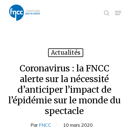
Skip
Panneau de gestion des cookies
to
Menu
search
main
content
Actualités
Coronavirus : la FNCC
alerte sur la nécessité
d’anticiper l’impact de
l’épidémie sur le monde du
spectacle
Par
FNCC
10 mars 2020