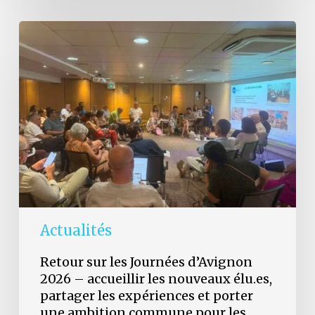
Retour
sur
les
Journées
d’Avignon
2026
–
accueillir
les
nouveaux
élu.es,
partager
les
expériences
et
Actualités
porter
une
Retour sur les Journées d’Avignon
ambition
2026 – accueillir les nouveaux élu.es,
commune
partager les expériences et porter
pour
les
une ambition commune pour les