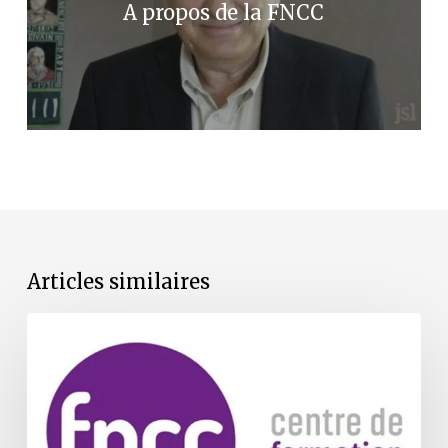
A propos de la FNCC
Articles similaires
Les
formations
de
la
FNCC
reprennent
en