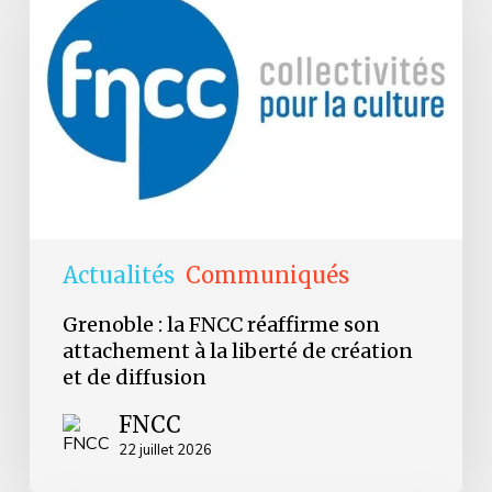
la
FNCC
réaffirme
son
attachement
à
la
liberté
de
création
et
de
diffusion
Actualités
Communiqués
Grenoble : la FNCC réaffirme son
attachement à la liberté de création
et de diffusion
FNCC
22 juillet 2026