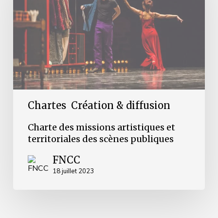
et
territoriales
des
scènes
publiques
Chartes
Création & diffusion
Charte des missions artistiques et
territoriales des scènes publiques
FNCC
18 juillet 2023