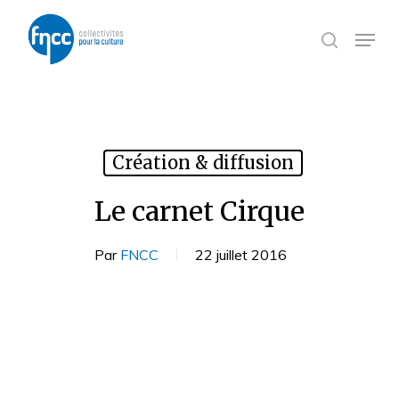
Skip
Panneau de gestion des cookies
to
Menu
search
main
content
Création & diffusion
Le carnet Cirque
Par
FNCC
22 juillet 2016