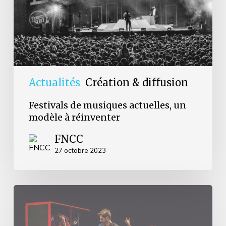
réinventer
Actualités
Création & diffusion
Festivals de musiques actuelles, un
modèle à réinventer
FNCC
27 octobre 2023
Charte
des
missions
artistiques