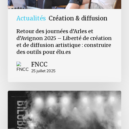
diffusion
artistique
:
Actualités
Création & diffusion
construire
des
Retour des journées d’Arles et
outils
d’Avignon 2025 – Liberté de création
pour
et de diffusion artistique : construire
élu.es
des outils pour élu.es
FNCC
25 juillet 2025
Festivals
de
musiques
actuelles,
un
modèle
à