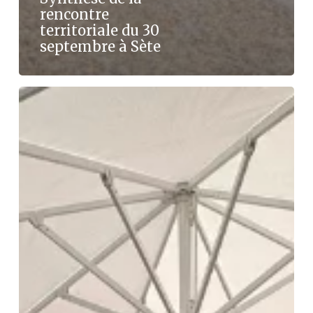
rencontre
territoriale du 30
septembre à Sète
Synthèse
de
la
table-
ronde
« La
salle
de
cinéma,
un
espace
culturel
à
investir »
au
Festival