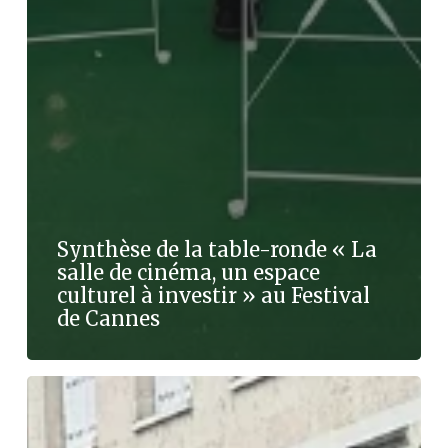
Synthèse de la table-ronde « La
salle de cinéma, un espace
culturel à investir » au Festival
de Cannes
Synthèse
du
séminaire
du