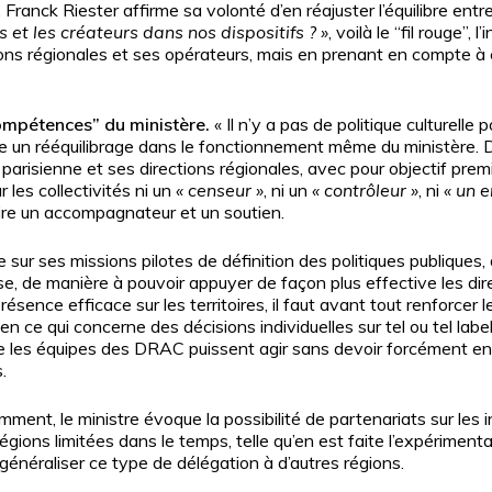
ranck Riester affirme sa volonté d’en réajuster l’équilibre entre 
s et les créateurs dans nos dispositifs ? »
, voilà le “fil rouge”,
ions régionales et ses opérateurs, mais en prenant en compte à ch
ompétences” du ministère.
« Il n’y a pas de politique culturelle 
xige un rééquilibrage dans le fonctionnement même du ministère. 
arisienne et ses directions régionales, avec pour objectif premie
r les collectivités ni un
« censeur »
, ni un
« contrôleur »
, ni
« un 
aire un accompagnateur et un soutien.
ée sur ses missions pilotes de définition des politiques publique
e, de manière à pouvoir appuyer de façon plus effective les direc
présence efficace sur les territoires, il faut avant tout renforce
 qui concerne des décisions individuelles sur tel ou tel label, 
que les équipes des DRAC puissent agir sans devoir forcément en 
.
ment, le ministre évoque la possibilité de partenariats sur les i
ons limitées dans le temps, telle qu’en est faite l’expérimentat
énéraliser ce type de délégation à d’autres régions.