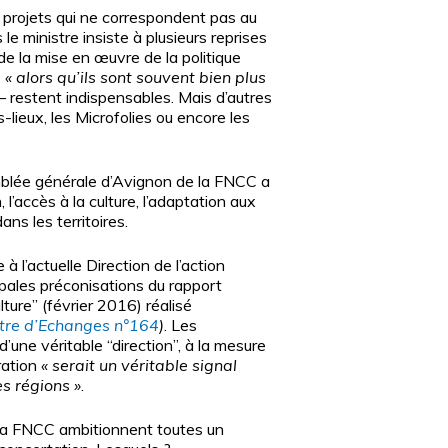
et projets qui ne correspondent pas au
le ministre insiste à plusieurs reprises
 de la mise en œuvre de la politique
s
« alors qu’ils sont souvent bien plus
– restent indispensables. Mais d’autres
rs-lieux, les Microfolies ou encore les
emblée générale d’Avignon de la FNCC a
l’accès à la culture, l’adaptation aux
ns les territoires.
à l’actuelle Direction de l’action
ipales préconisations du rapport
ture” (février 2016) réalisé
ettre d’Echanges n°164
)
. Les
e d’une véritable “direction”, à la mesure
ration
« serait un véritable signal
es régions »
.
 la FNCC ambitionnent toutes un