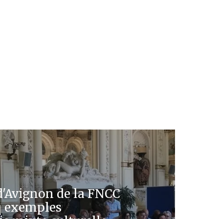
d'Avignon de la FNCC
nq exemples