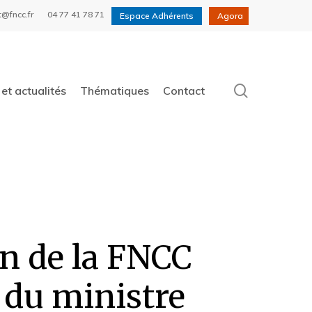
t@fncc.fr
04 77 41 78 71
Espace Adhérents
Agora
search
et actualités
Thématiques
Contact
on de la FNCC
s du ministre