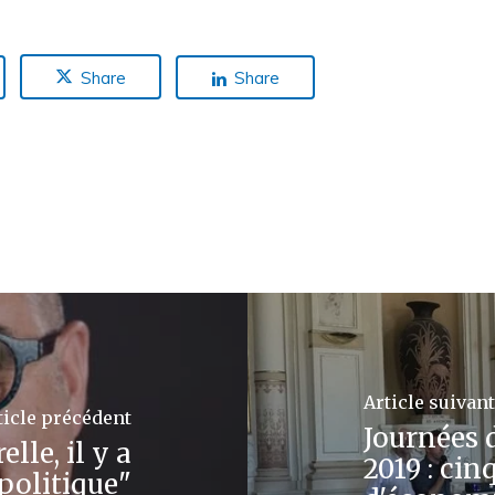
Share
Share
Article suivant
ticle précédent
Journées 
lle, il y a
2019 : ci
politique"