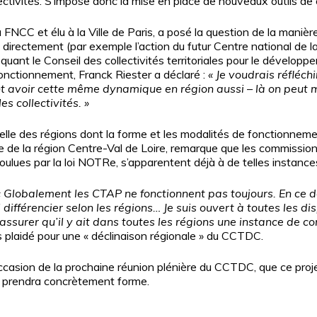
ectivités. S’impose donc la mise en place de nouveaux outils de
 FNCC et élu à la Ville de Paris, a posé la question de la maniè
e directement (par exemple l’action du futur Centre national de l
voquant le Conseil des collectivités territoriales pour le dévelop
fonctionnement, Franck Riester a déclaré :
« Je voudrais réfléch
t avoir cette même dynamique en région aussi – là on peut mie
es collectivités. »
échelle des régions dont la forme et les modalités de fonctionne
re de la région Centre-Val de Loire, remarque que les commissio
 voulues par la loi NOTRe, s’apparentent déjà à de telles instanc
« Globalement les CTAP ne fonctionnent pas toujours. En ce do
différencier selon les régions… Je suis ouvert à toutes les dis
ssurer qu’il y ait dans toutes les régions une instance de con
plaidé pour une « déclinaison régionale » du CCTDC.
ccasion de la prochaine réunion plénière du CCTDC, que ce projet
iale prendra concrètement forme.