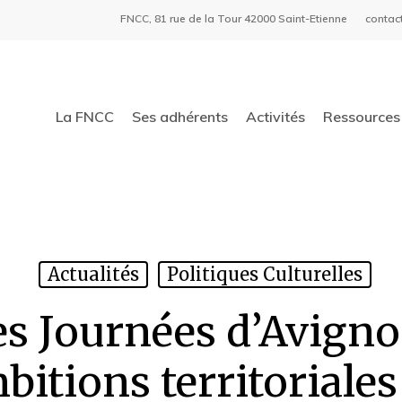
FNCC, 81 rue de la Tour 42000 Saint-Etienne
contac
La FNCC
Ses adhérents
Activités
Ressources 
Actualités
Politiques Culturelles
es Journées d’Avign
mbitions territoriale