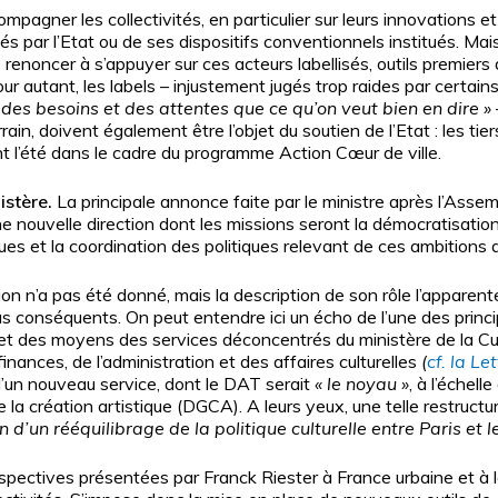
ompagner les collectivités, en particulier sur leurs innovations 
s par l’Etat ou de ses dispositifs conventionnels institués. Mais 
de renoncer à s’appuyer sur ces acteurs labellisés, outils premiers
 Pour autant, les labels – injustement jugés trop raides par certain
des besoins et des attentes que ce qu’on veut bien en dire »
errain, doivent également être l’objet du soutien de l’Etat : les tie
vant l’été dans le cadre du programme Action Cœur de ville.
istère.
La principale annonce faite par le ministre après l’Ass
ne nouvelle direction dont les missions seront la démocratisation, 
s et la coordination des politiques relevant de ces ambitions da
ion n’a pas été donné, mais la description de son rôle l’apparente 
us conséquents. On peut entendre ici un écho de l’une des princ
 et des moyens des services déconcentrés du ministère de la Cul
nances, de l’administration et des affaires culturelles
(
cf. la L
d’un nouveau service, dont le DAT serait
« le noyau »
, à l’échell
 la création artistique (DGCA). A leurs yeux, une telle restructu
 d’un rééquilibrage de la politique culturelle entre Paris et l
rspectives présentées par Franck Riester à France urbaine et à