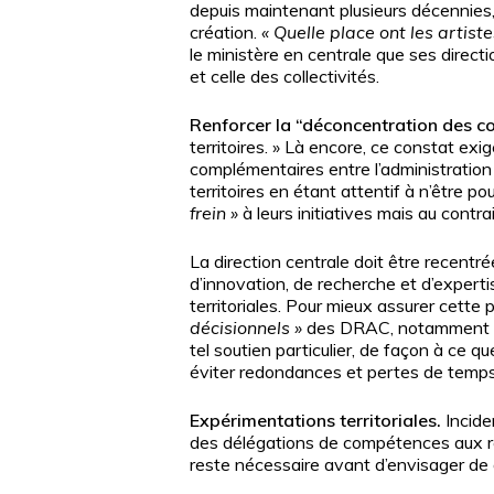
depuis maintenant plusieurs décennies, F
création.
« Quelle place ont les artiste
le ministère en centrale que ses direct
et celle des collectivités.
Renforcer la “déconcentration des c
territoires. » Là encore, ce constat e
complémentaires entre l’administration p
territoires en étant attentif à n’être pou
frein »
à leurs initiatives mais au contr
La direction centrale doit être recentr
d’innovation, de recherche et d’expertis
territoriales. Pour mieux assurer cette 
décisionnels »
des DRAC, notamment en ce
tel soutien particulier, de façon à ce 
éviter redondances et pertes de temps
Expérimentations territoriales.
Incidem
des délégations de compétences aux régi
reste nécessaire avant d’envisager de g