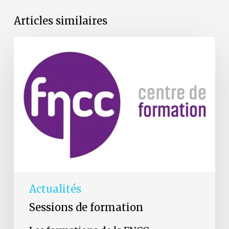
Articles similaires
Les
formations
de
la
FNCC
reprennent
en
septembre
Actualités
Sessions de formation