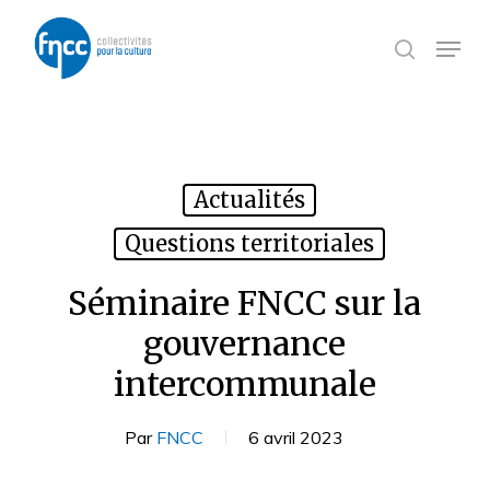
Skip
Panneau de gestion des cookies
to
Menu
search
main
content
Actualités
Questions territoriales
Séminaire FNCC sur la
gouvernance
intercommunale
Par
FNCC
6 avril 2023