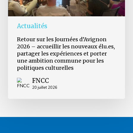
partager
les
expériences
et
Actualités
porter
une
Retour sur les Journées d’Avignon
ambition
2026 – accueillir les nouveaux élu.es,
commune
partager les expériences et porter
pour
les
une ambition commune pour les
politiques
politiques culturelles
culturelles
FNCC
20 juillet 2026