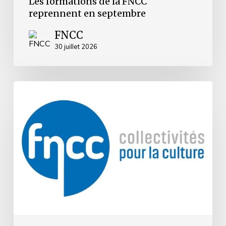
Les formations de la FNCC
reprennent en septembre
FNCC
30 juillet 2026
Grenoble
:
la
FNCC
réaffirme
son
attachement
à
la
liberté
de
création
et
de