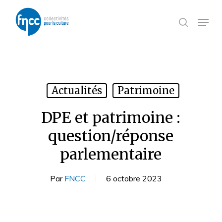
Skip
Panneau de gestion des cookies
to
Menu
search
main
content
Actualités
Patrimoine
DPE et patrimoine :
question/réponse
parlementaire
Par
FNCC
6 octobre 2023