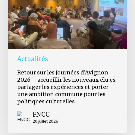
2026
–
accueillir
les
nouveaux
élu.es,
partager
les
expériences
et
Actualités
porter
une
Retour sur les Journées d’Avignon
ambition
2026 – accueillir les nouveaux élu.es,
commune
partager les expériences et porter
pour
les
une ambition commune pour les
politiques
politiques culturelles
culturelles
FNCC
20 juillet 2026