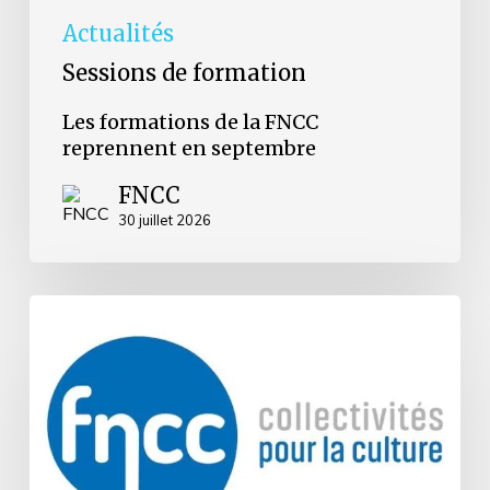
Actualités
Sessions de formation
Les formations de la FNCC
reprennent en septembre
FNCC
30 juillet 2026
Grenoble
:
la
FNCC
réaffirme
son
attachement
à
la