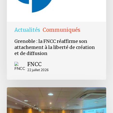
liberté
de
création
et
de
diffusion
Actualités
Communiqués
Grenoble : la FNCC réaffirme son
attachement à la liberté de création
et de diffusion
FNCC
22 juillet 2026
Retour
sur
les
Journées
d’Avignon