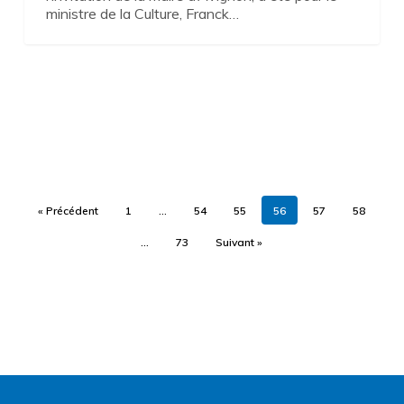
ministre de la Culture, Franck…
« Précédent
1
…
54
55
56
57
58
…
73
Suivant »