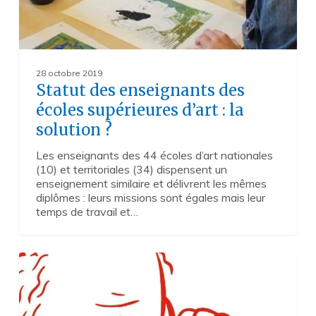
28 octobre 2019
Statut des enseignants des
écoles supérieures d’art : la
solution ?
Les enseignants des 44 écoles d’art nationales
(10) et territoriales (34) dispensent un
enseignement similaire et délivrent les mêmes
diplômes : leurs missions sont égales mais leur
temps de travail et…
Participez
0
à
l’Année
de
la