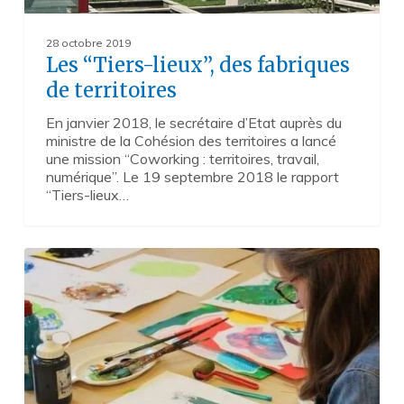
28 octobre 2019
Les “Tiers-lieux”, des fabriques
de territoires
En janvier 2018, le secrétaire d’Etat auprès du
ministre de la Cohésion des territoires a lancé
une mission “Coworking : territoires, travail,
numérique”. Le 19 septembre 2018 le rapport
“Tiers-lieux…
Statut
1
des
enseignants
des
écoles
supérieures
d’art :
la
solution ?