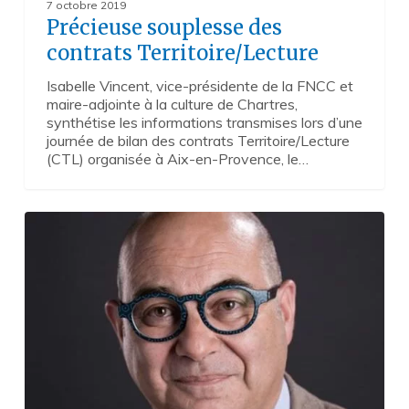
7 octobre 2019
Précieuse souplesse des
contrats Territoire/Lecture
Isabelle Vincent, vice-présidente de la FNCC et
maire-adjointe à la culture de Chartres,
synthétise les informations transmises lors d’une
journée de bilan des contrats Territoire/Lecture
(CTL) organisée à Aix-en-Provence, le…
Dans
0
politique
culturelle,
il
y
a
« politique »