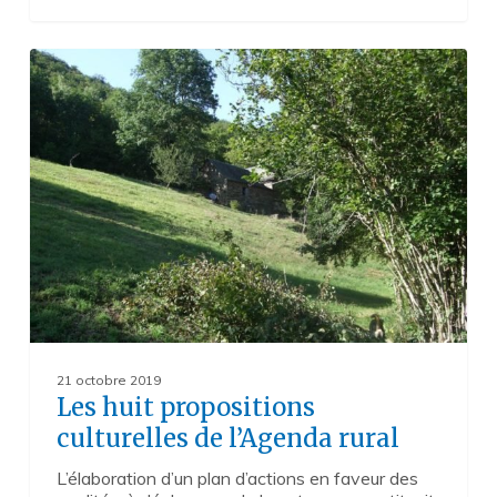
Les
0
huit
propositions
culturelles
de
l’Agenda
rural
21 octobre 2019
Les huit propositions
culturelles de l’Agenda rural
L’élaboration d’un plan d’actions en faveur des