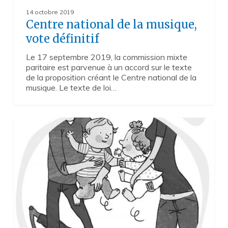
14 octobre 2019
Centre national de la musique,
vote définitif
Le 17 septembre 2019, la commission mixte
paritaire est parvenue à un accord sur le texte
de la proposition créant le Centre national de la
musique. Le texte de loi…
Santé
0
culturelle :
l’éveil
culturel
et
artistique
dans
le
lien
parents-
enfant