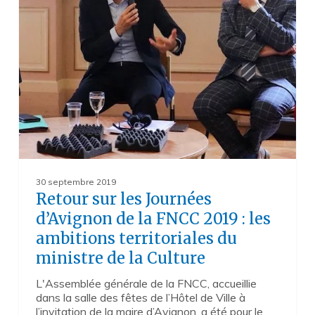
d’Avignon
de
la
FNCC
2019 :
les
ambitions
territoriales
du
ministre
de
la
Culture
30 septembre 2019
Retour sur les Journées
d’Avignon de la FNCC 2019 : les
ambitions territoriales du
ministre de la Culture
L'Assemblée générale de la FNCC, accueillie
dans la salle des fêtes de l’Hôtel de Ville à
l’invitation de la maire d’Avignon, a été pour le