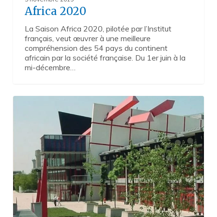
Africa 2020
La Saison Africa 2020, pilotée par l’Institut
français, veut œuvrer à une meilleure
compréhension des 54 pays du continent
africain par la société française. Du 1er juin à la
mi-décembre…
Les
1
“Tiers-
lieux”,
des
fabriques
de
territoires