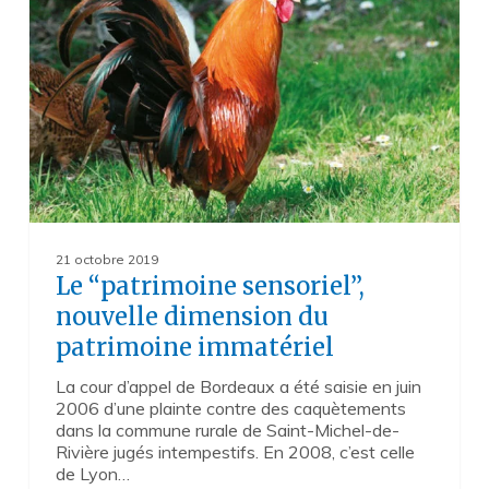
nouvelle
dimension
du
patrimoine
immatériel
21 octobre 2019
Le “patrimoine sensoriel”,
nouvelle dimension du
patrimoine immatériel
La cour d’appel de Bordeaux a été saisie en juin
2006 d’une plainte contre des caquètements
dans la commune rurale de Saint-Michel-de-
Rivière jugés intempestifs. En 2008, c’est celle
de Lyon…