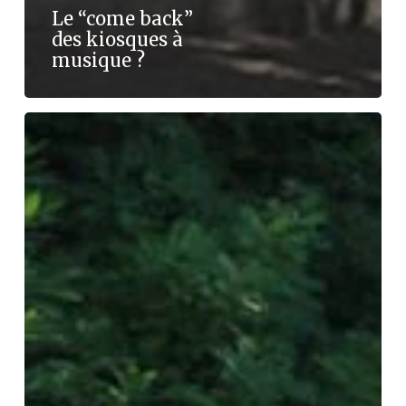
Le “come back”
des kiosques à
musique ?
Pas
d’été
sans
festivités
:
nous
avons
besoin
de
visibilité !