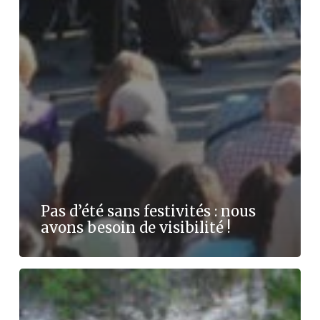
Pas d’été sans festivités : nous
avons besoin de visibilité !
Guide
méthodologique
Culture
Plein-