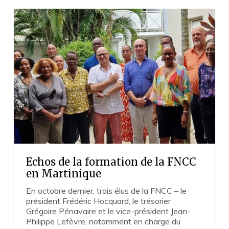
Echos
de
la
formation
de
la
FNCC
en
Martinique
Echos de la formation de la FNCC
en Martinique
En octobre dernier, trois élus de la FNCC – le
président Frédéric Hocquard, le trésorier
Grégoire Pénavaire et le vice-président Jean-
Philippe Lefèvre, notamment en charge du