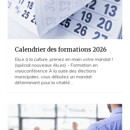
Calendrier des formations 2026
Elu.e à la culture, prenez en main votre mandat !
(spécial nouveaux élu.es) - Formation en
visioconférence À la suite des élections
municipales, vous débutez un mandat
déterminant pour la vitalité…
Le
Centre
de
formation
de