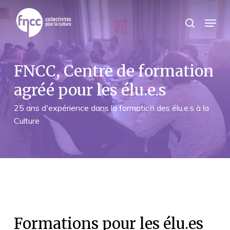
Skip
Panneau de gestion des cookies
to
Menu
search
main
content
FNCC, Centre de formation
agréé pour les élu.e.s
25 ans d'expérience dans la formation des élu.e.s à la
Culture
Formations pour les élu.es