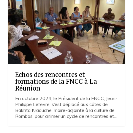
rencontres
et
formations
de
la
FNCC
à
La
Réunion
Echos des rencontres et
formations de la FNCC à La
Réunion
En octobre 2024, le Président de la FNCC, Jean-
Philippe Lefèvre, s’est déplacé aux côtés de
Bakhta Kraouche, maire-adjointe à la culture de
Rombas, pour animer un cycle de rencontres et…